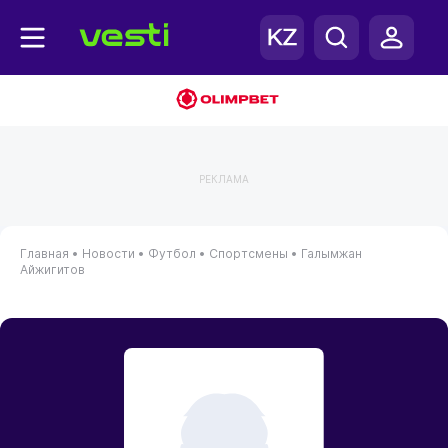
РЕКЛАМА
Главная
•
Новости
•
Футбол
•
Спортсмены
•
Галымжан
Айжигитов