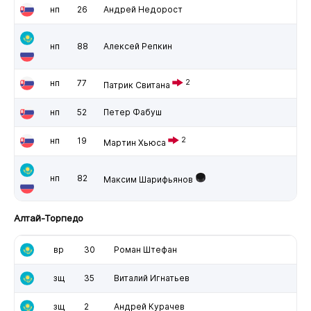
нп
26
Андрей Недорост
нп
88
Алексей Репкин
нп
77
2
Патрик Свитана
нп
52
Петер Фабуш
нп
19
2
Мартин Хьюса
нп
82
Максим Шарифьянов
Алтай-Торпедо
вр
30
Роман Штефан
зщ
35
Виталий Игнатьев
зщ
2
Андрей Курачев