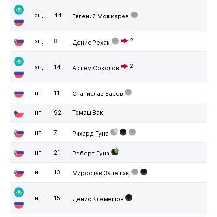
зщ
44
Евгений Мошкарев
зщ
8
2
Денис Рехак
2
зщ
14
Артем Соколов
нп
11
Станислав Басов
нп
92
Томаш Вак
нп
7
Рихард Гуна
нп
21
Роберт Гуна
нп
13
Мирослав Залешак
нп
15
Денис Клемешов