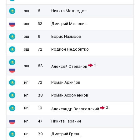
зщ
6
Никита Медведев
зщ
53
Дмитрий Мишенин
зщ
6
Борис Назыров
зщ
72
Родион Недобитко
2
зщ
63
Алексей Степанов
нп
72
Роман Архипов
нп
38
Роман Ахроменков
нп
19
2
Александр Вологодский
нп
47
Никита Гаранин
нп
39
Дмитрий Гренц