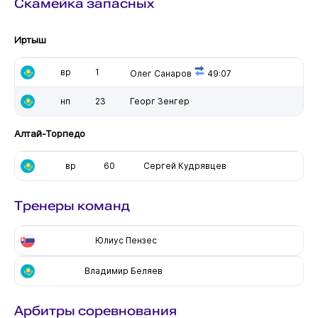
Скамейка запасных
Иртыш
вр
1
Олег Санаров
49:07
нп
23
Георг Зенгер
Алтай-Торпедо
вр
60
Сергей Кудрявцев
Тренеры команд
Юлиус Пензес
Владимир Беляев
Арбитры соревнования