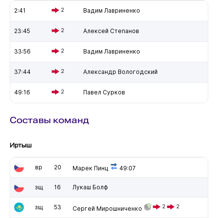
2:41
2
Вадим Лавриненко
23:45
2
Алексей Степанов
33:56
2
Вадим Лавриненко
37:44
2
Александр Вологодский
49:16
2
Павел Сурков
Составы команд
Иртыш
вр
20
Марек Пинц
49:07
зщ
16
Лукаш Болф
зщ
53
2
2
Сергей Мирошниченко