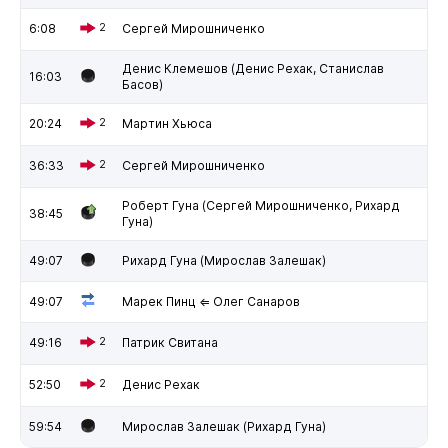
6:08
2
Сергей Мирошниченко
Денис Клемешов (Денис Рехак, Станислав
16:03
Басов)
20:24
2
Мартин Хьюса
36:33
2
Сергей Мирошниченко
Роберт Гуна (Сергей Мирошниченко, Рихард
38:45
Гуна)
49:07
Рихард Гуна (Мирослав Залешак)
49:07
Марек Пинц ⇐ Олег Санаров
49:16
2
Патрик Свитана
52:50
2
Денис Рехак
59:54
Мирослав Залешак (Рихард Гуна)