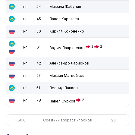
нп
54
Максим Жабунин
нп
45
Павел Каратаев
нп
50
Кирилл Кононенко
2
2
нп
61
Вадим Лавриненко
нп
42
Александр Ларионов
нп
27
Михаил Матвейков
нп
51
Леонид Панков
нп
78
2
Павел Сурков
30.6
Средний возраст игроков
20