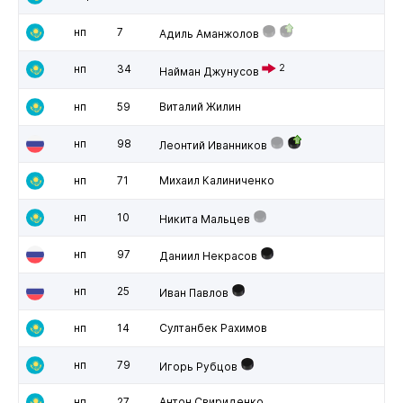
нп
7
Адиль Аманжолов
нп
34
2
Найман Джунусов
нп
59
Виталий Жилин
нп
98
Леонтий Иванников
нп
71
Михаил Калиниченко
нп
10
Никита Мальцев
нп
97
Даниил Некрасов
нп
25
Иван Павлов
нп
14
Султанбек Рахимов
нп
79
Игорь Рубцов
нп
27
Антон Свириденко