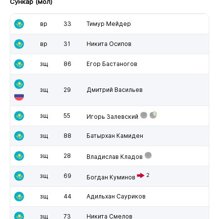
Сункар (мол)
вр
33
Тимур Мейдер
вр
31
Никита Осипов
зщ
86
Егор Бастаногов
зщ
29
Дмитрий Васильев
зщ
55
Игорь Залевский
зщ
88
Батырхан Камиден
зщ
28
Владислав Кладов
зщ
69
2
Богдан Куминов
зщ
44
Адильхан Сауриков
зщ
73
Никита Смелов