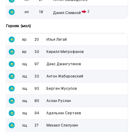
нп
18
2
Данил Сливной
Горняк (мол)
вр
20
Илья Лигай
вр
30
Кирилл Митрофанов
зщ
97
Диас Джангутинов
зщ
33
Антон Жабаровский
зщ
93
Берген Жусупов
зщ
80
Аслан Руслан
зщ
94
Адельхан Сертаев
зщ
27
Михаил Слепухин