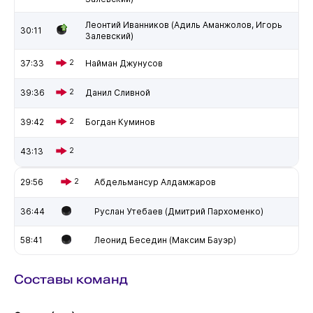
Леонтий Иванников (Адиль Аманжолов, Игорь
30:11
Залевский)
37:33
2
Найман Джунусов
39:36
2
Данил Сливной
39:42
2
Богдан Куминов
43:13
2
29:56
2
Абдельмансур Алдамжаров
36:44
Руслан Утебаев (Дмитрий Пархоменко)
58:41
Леонид Беседин (Максим Бауэр)
Составы команд