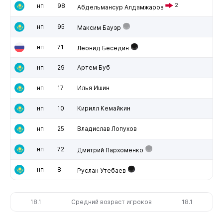
нп
98
2
Абдельмансур Алдамжаров
нп
95
Максим Бауэр
нп
71
Леонид Беседин
нп
29
Артем Буб
нп
17
Илья Ишин
нп
10
Кирилл Кемайкин
нп
25
Владислав Лопухов
нп
72
Дмитрий Пархоменко
нп
8
Руслан Утебаев
18.1
Средний возраст игроков
18.1