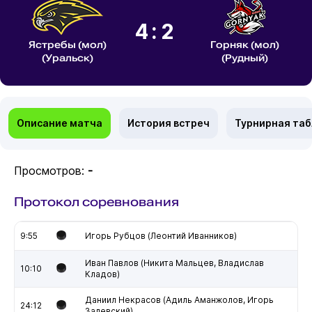
4:2
Ястребы (мол)
Горняк (мол)
(Уральск)
(Рудный)
Описание матча
История встреч
Турнирная та
Просмотров:
-
Протокол соревнования
9:55
Игорь Рубцов (Леонтий Иванников)
Иван Павлов (Никита Мальцев, Владислав
10:10
Кладов)
Даниил Некрасов (Адиль Аманжолов, Игорь
24:12
Залевский)