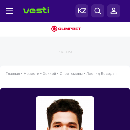
РЕКЛАМА
Главная
•
Новости
•
Хоккей
•
Спортсмены
•
Леонид Беседин