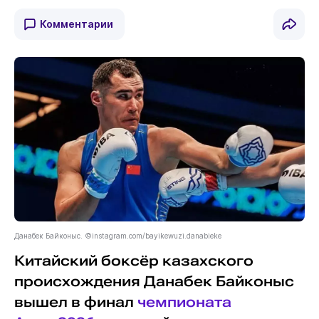
Комментарии
Данабек Байконыс. ©instagram.com/bayikewuzi.danabieke
Китайский боксёр казахского
происхождения Данабек Байконыс
вышел в финал
чемпионата