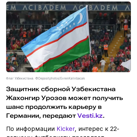
Флаг Узбекистана. ©Depositphotos/EvrenKalinbacak
Защитник сборной Узбекистана
Жахонгир Урозов может получить
шанс продолжить карьеру в
Германии, передают
Vesti.kz
.
По информации
Kicker
, интерес к 22-