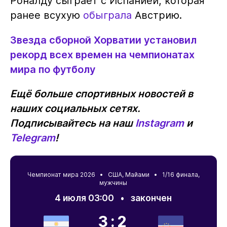
Роналду сыграет с Испанией, которая
ранее всухую
обыграла
Австрию.
Звезда сборной Хорватии установил
рекорд всех времен на чемпионатах
мира по футболу
Ещё больше спортивных новостей в
наших социальных сетях.
Подписывайтесь на наш
Instagram
и
Telegram
!
Чемпионат мира 2026 •
США
,
Майами
• 1/16 финала,
мужчины
4 июля 03:00
•
закончен
3:2