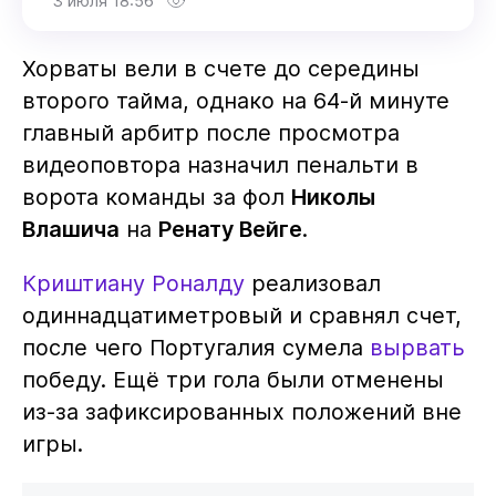
3 июля 18:56
Хорваты вели в счете до середины
второго тайма, однако на 64-й минуте
главный арбитр после просмотра
видеоповтора назначил пенальти в
ворота команды за фол
Николы
Влашича
на
Ренату Вейге
.
Криштиану Роналду
реализовал
одиннадцатиметровый и сравнял счет,
после чего Португалия сумела
вырвать
победу. Ещё три гола были отменены
из-за зафиксированных положений вне
игры.