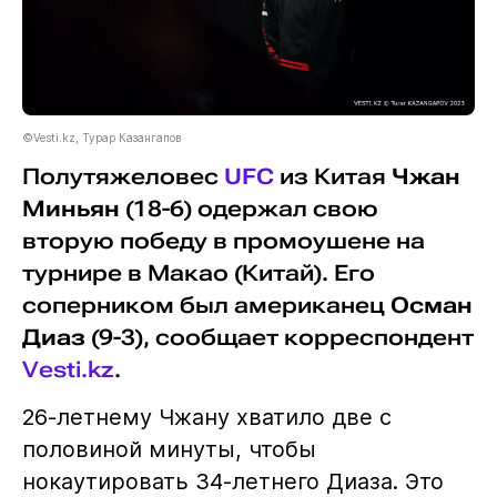
©Vesti.kz, Турар Казангапов
Полутяжеловес
UFC
из Китая
Чжан
Миньян
(18-6) одержал свою
вторую победу в промоушене на
турнире в Макао (Китай). Его
соперником был американец
Осман
Диаз
(9-3), сообщает корреспондент
Vesti.kz
.
26-летнему Чжану хватило две с
половиной минуты, чтобы
нокаутировать 34-летнего Диаза. Это