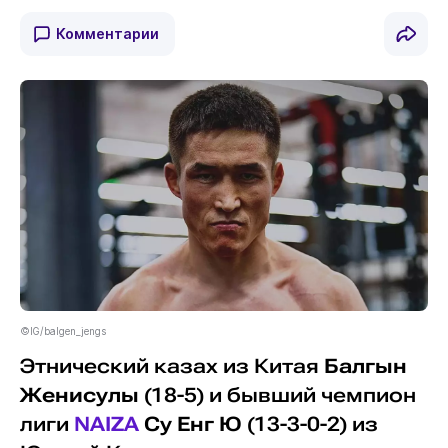
Комментарии
©IG/balgen_jengs
Этнический казах из Китая
Балгын
Женисулы
(18-5) и бывший чемпион
лиги
NAIZA
Су Енг Ю
(13-3-0-2) из