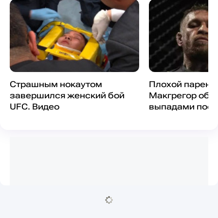
Страшным нокаутом
Плохой парень:
завершился женский бой
Макгрегор обм
UFC. Видео
выпадами посл
в изнасилован