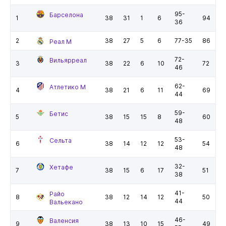
95-
Барселона
1
38
31
1
6
94
36
2
38
27
5
6
77-35
86
Реал М
72-
Вильярреал
3
38
22
6
10
72
46
62-
Атлетико М
4
38
21
6
11
69
44
59-
Бетис
5
38
15
15
8
60
48
53-
Сельта
6
38
14
12
12
54
48
32-
Хетафе
7
38
15
6
17
51
38
41-
Райо
8
38
12
14
12
50
44
Вальекано
46-
Валенсия
9
38
13
10
15
49