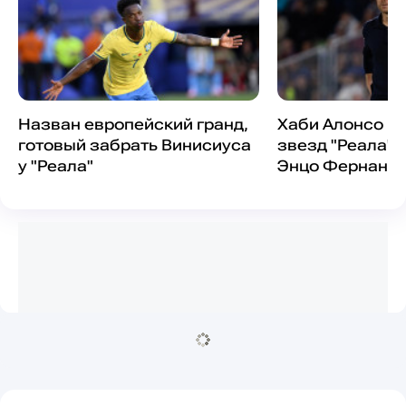
Назван европейский гранд,
Хаби Алонсо по
готовый забрать Винисиуса
звезд "Реала" 
у "Реала"
Энцо Фернанд