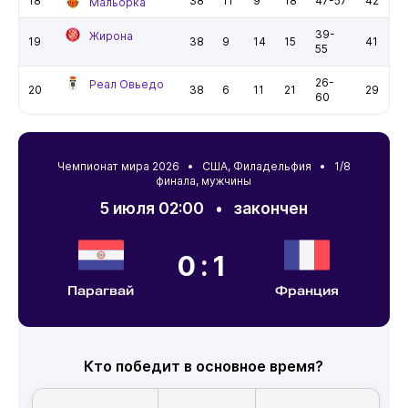
18
38
11
9
18
47-57
42
Мальорка
39-
Жирона
19
38
9
14
15
41
55
26-
Реал Овьедо
20
38
6
11
21
29
60
Чемпионат мира 2026 •
США
,
Филадельфия
• 1/8
финала, мужчины
5 июля 02:00
•
закончен
0:1
Парагвай
Франция
Кто победит в основное время?