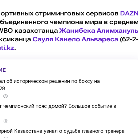
портивных стриминговых сервисов
DAZ
объединенного чемпиона мира в средне
 WBO казахстанца
Жанибека Алимханул
мексиканца
Сауля Канело Альвареса
(62-2
ti.kz
.
ИЕ
ал об историческом решении по боксу на
28
т чемпионский пояс домой? Большое событие в
рной Казахстана узнал о судьбе главного тренера