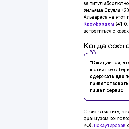
за титул абсолютн
Уильяма Скулла
(23
Альвареса на этот 
Кроуфордом
(41-0,
встретиться с каза
Когда сост
"Ожидается, чт
к схватке с Тер
одержать две по
приветствовать 
пишет сервис.
Стоит отметить, чт
французом конголе
КО),
нокаутировав
с