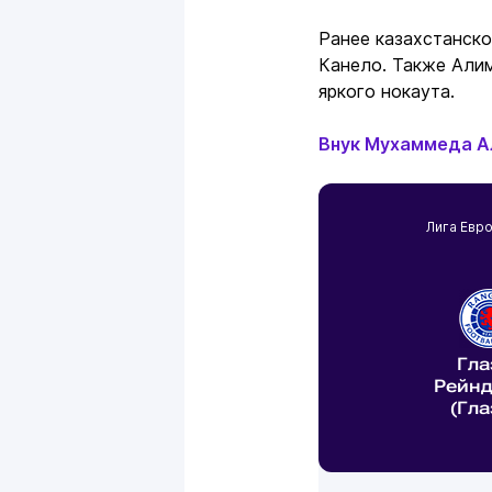
Ранее казахстанск
Канело. Также Али
яркого нокаута.
Внук Мухаммеда А
Лига Евр
Гла
Рейн
(Гла