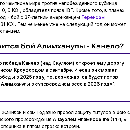
ого чемпиона мира против непобежденного кубинца
-0, 9 КО), обладателя пояса IBF. Кроме того, в планах
год - бой с 37-летним американцем
Теренсом
 31 КО). Тем не менее уже на следующий год он может
хстанцем.
оится бой Алимханулы - Канело?
о победа Канело (над Скуллом) откроет ему дорогу
енсом Кроуфордом в сентябре. И если он сможет
беды в 2025 году, то, возможно, он будет готов
Алимханулы в суперсреднем весе в 2026 году", -
о Жанибек и сам недавно провел защиту титулов в бою с
зского происхождения
Анауэлем Нгамиссенге
(14-1, 9
оперника в пятом отрезке встречи.