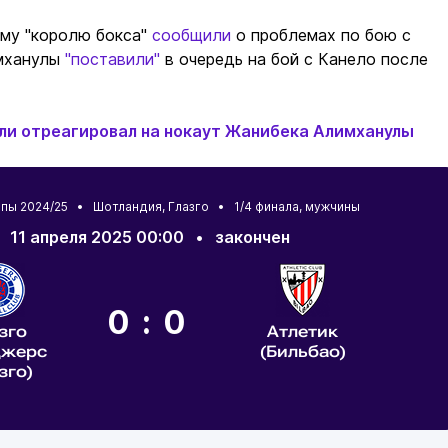
ому "королю бокса"
сообщили
о проблемах по бою с
мханулы
"поставили"
в очередь на бой с Канело после
ли отреагировал на нокаут Жанибека Алимханулы
опы 2024/25 •
Шотландия
,
Глазго
• 1/4 финала, мужчины
11 апреля 2025 00:00
•
закончен
0:0
зго
Атлетик
джерс
(Бильбао)
зго)