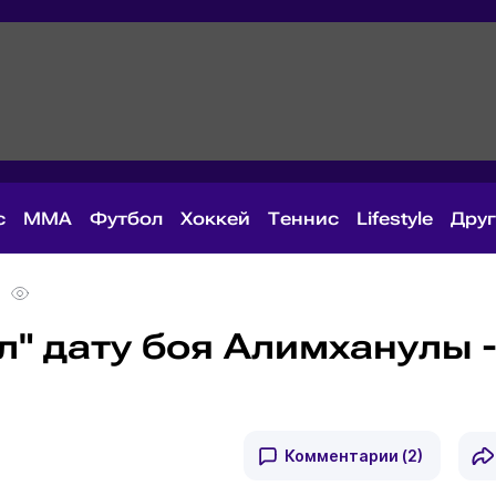
с
MMA
Футбол
Хоккей
Теннис
Lifestyle
Дру
" дату боя Алимханулы -
Комментарии
(2)