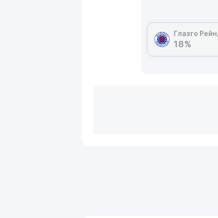
Глазго Рей
18%