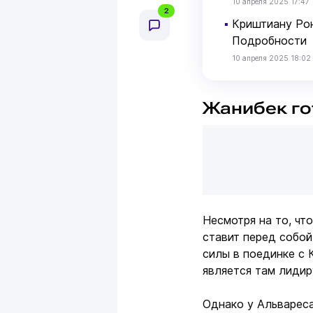
10 апреля 2025 17:47
2
▪
Криштиану Рон
Подробности
10 апреля 2025 18:02
Жанибек го
Несмотря на то, чт
ставит перед собой
силы в поединке с 
является там лиди
Однако у Альвареса