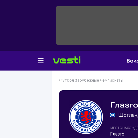
Бок
Футбол
Зарубежные чемпионаты
Глазго
Шотлан
МЕСТОНАХОЖД
Глазго