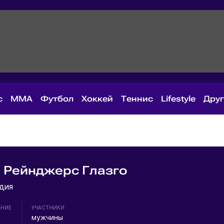
с
MMA
Футбол
Хоккей
Теннис
Lifestyle
Дру
 Рейнджерс Глазго
дия
ЕНИЕ
УЧАСТНИКИ
мужчины