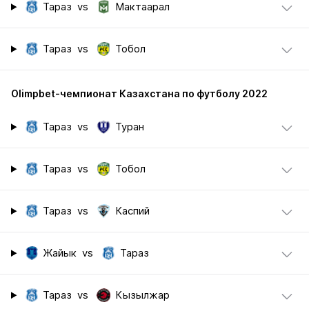
Тараз
vs
Мактаарал
Тараз
vs
Тобол
Olimpbet-чемпионат Казахстана по футболу 2022
Тараз
vs
Туран
Тараз
vs
Тобол
Тараз
vs
Каспий
Жайык
vs
Тараз
Тараз
vs
Кызылжар