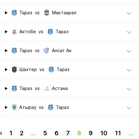
Тараз
vs
Мактаарал
Актобе
vs
Тараз
Тараз
vs
Ансат Ак
Шахтер
vs
Тараз
Тараз
vs
Астана
Атырау
vs
Тараз
‹
1
2
...
5
6
7
8
9
10
11
...