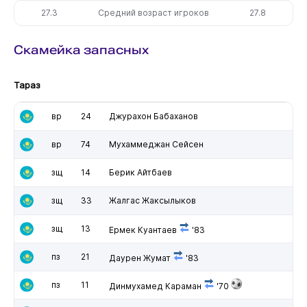
27.3
Средний возраст игроков
27.8
Скамейка запасных
Тараз
вр
24
Джурахон Бабаханов
вр
74
Мухаммеджан Сейсен
зщ
14
Берик Айтбаев
зщ
33
Жалгас Жаксылыков
зщ
13
Ермек Куантаев
'83
пз
21
Даурен Жумат
'83
пз
11
Динмухамед Караман
'70