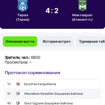
4:2
Тараз
Мактаарал
(Тараз)
(Атакент п.)
Описание матча
История встреч
Турнирная та
Зрители, чел.:
6800
Просмотров:
-
Протокол соревнования
'13
Ерсултан Калдыбеков
'21
Абылайхан Жумабек (Бауыржан Байтана)
'40
Лука Гадрани (Бауыржан Байтана)