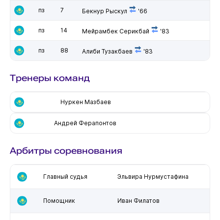
пз
7
Бекнур Рыскул
'66
пз
14
Мейрамбек Серикбай
'83
пз
88
Алиби Тузакбаев
'83
Тренеры команд
Нуркен Мазбаев
Андрей Ферапонтов
Арбитры соревнования
Главный судья
Эльвира Нурмустафина
Помощник
Иван Филатов