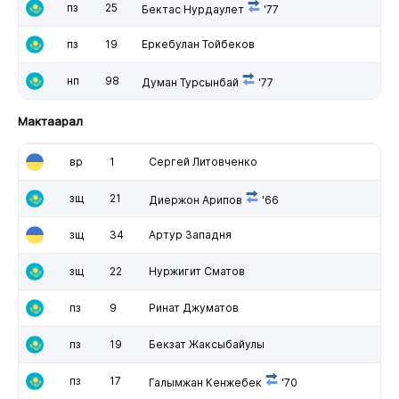
пз
25
Бектас Нурдаулет
'77
пз
19
Еркебулан Тойбеков
нп
98
Думан Турсынбай
'77
Мактаарал
вр
1
Сергей Литовченко
зщ
21
Диержон Арипов
'66
зщ
34
Артур Западня
зщ
22
Нуржигит Сматов
пз
9
Ринат Джуматов
пз
19
Бекзат Жаксыбайулы
пз
17
Галымжан Кенжебек
'70