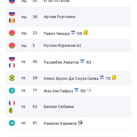
зщ
55
Егор Потапов
зщ
26
Артем Розгонюк
зщ
23
Павел Чикида
'66
зщ
5
Руслан Юденков
(к)
пз
95
Расамбек Ахматов
'83
пз
29
Алекс Бруно Де Соуза Силва
'70
пз
77
Жан Али Пайруз
'66
пз
53
Биллал Себаихи
нп
81
Рамазан Каримов