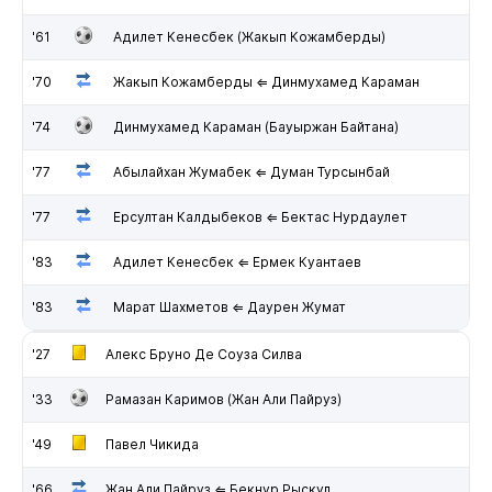
'61
Адилет Кенесбек (Жакып Кожамберды)
'70
Жакып Кожамберды ⇐ Динмухамед Караман
'74
Динмухамед Караман (Бауыржан Байтана)
'77
Абылайхан Жумабек ⇐ Думан Турсынбай
'77
Ерсултан Калдыбеков ⇐ Бектас Нурдаулет
'83
Адилет Кенесбек ⇐ Ермек Куантаев
'83
Марат Шахметов ⇐ Даурен Жумат
'27
Алекс Бруно Де Соуза Силва
'33
Рамазан Каримов (Жан Али Пайруз)
'49
Павел Чикида
'66
Жан Али Пайруз ⇐ Бекнур Рыскул