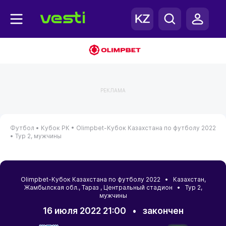
РЕКЛАМА
Футбол •
Кубок РК •
Olimpbet-Кубок Казахстана по футболу 2022
•
Тур 2, мужчины
Olimpbet-Кубок Казахстана по футболу 2022 •
Казахстан
,
Жамбылская обл.
,
Тараз
, Центральный стадион • Тур 2,
мужчины
16 июля 2022 21:00
•
закончен