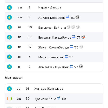
зщ
3
Нурлан Даиров
зщ
5
Адилет Кенесбек
'83
пз
10
Бауыржан Байтана
пз
88
Ерсултан Калдыбеков
'77
пз
17
Жакып Кожамберды
'70
пз
6
Марат Шахметов
'83
нп
9
Абылайхан Жумабек
'77
Мактаарал
вр
91
Жандар Жангалиев
зщ
30
Драмане Коне
'83