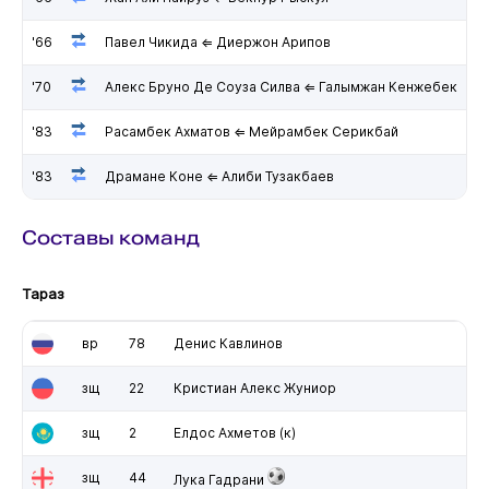
'66
Павел Чикида ⇐ Диержон Арипов
'70
Алекс Бруно Де Соуза Силва ⇐ Галымжан Кенжебек
'83
Расамбек Ахматов ⇐ Мейрамбек Серикбай
'83
Драмане Коне ⇐ Алиби Тузакбаев
Составы команд
Тараз
вр
78
Денис Кавлинов
зщ
22
Кристиан Алекс Жуниор
зщ
2
Елдос Ахметов
(к)
зщ
44
Лука Гадрани