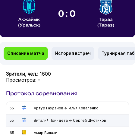
0:0
Акжайык
Тараз
(Уральск)
(Тараз)
Описание матча
История встреч
Турнирная та
Зрители, чел.:
1600
Просмотров:
-
Протокол соревнования
'55
Артур Газданов ⇐ Илья Коваленко
'55
Виталий Приндета ⇐ Сергей Шустиков
'65
Амир Билали