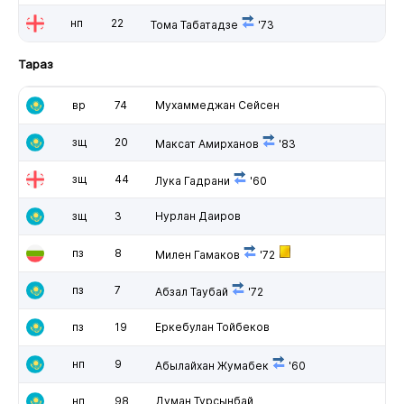
нп
22
Тома Табатадзе
'73
Тараз
вр
74
Мухаммеджан Сейсен
зщ
20
Максат Амирханов
'83
зщ
44
Лука Гадрани
'60
зщ
3
Нурлан Даиров
пз
8
Милен Гамаков
'72
пз
7
Абзал Таубай
'72
пз
19
Еркебулан Тойбеков
нп
9
Абылайхан Жумабек
'60
нп
98
Думан Турсынбай