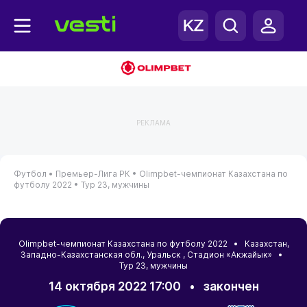
РЕКЛАМА
Футбол •
Премьер-Лига РК •
Olimpbet-чемпионат Казахстана по
футболу 2022 •
Тур 23, мужчины
Olimpbet-чемпионат Казахстана по футболу 2022 •
Казахстан
,
Западно-Казахстанская обл.
,
Уральск
, Стадион «Акжайык» •
Тур 23, мужчины
14 октября 2022 17:00
•
закончен