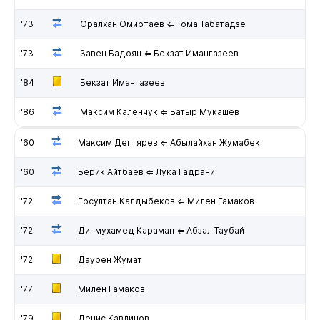
'73
Оралхан Омиртаев ⇐ Тома Табатадзе
'73
Завен Бадоян ⇐ Бекзат Имангазеев
'84
Бекзат Имангазеев
'86
Максим Каленчук ⇐ Батыр Мукашев
'60
Максим Дегтярев ⇐ Абылайхан Жумабек
'60
Берик Айтбаев ⇐ Лука Гадрани
'72
Ерсултан Калдыбеков ⇐ Милен Гамаков
'72
Динмухамед Караман ⇐ Абзал Таубай
'72
Даурен Жумат
'77
Милен Гамаков
'79
Денис Кавлинов