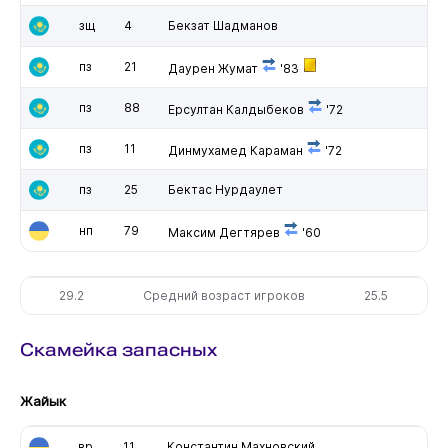
зщ
4
Бекзат Шадманов
пз
21
Даурен Жумат
'83
пз
88
Ерсултан Калдыбеков
'72
пз
11
Динмухамед Караман
'72
пз
25
Бектас Нурдаулет
нп
79
Максим Дегтярев
'60
29.2
Средний возраст игроков
25.5
Скамейка запасных
Жайык
вр
11
Константин Махновский