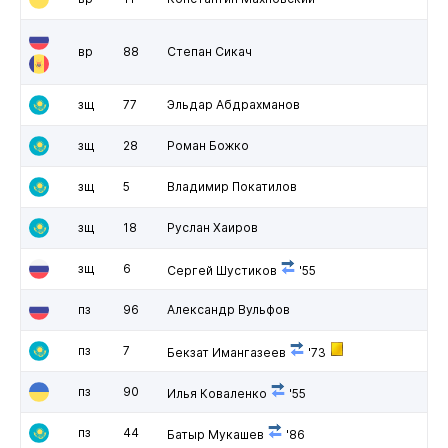
вр
88
Степан Сикач
зщ
77
Эльдар Абдрахманов
зщ
28
Роман Божко
зщ
5
Владимир Покатилов
зщ
18
Руслан Хаиров
зщ
6
Сергей Шустиков
'55
пз
96
Александр Вульфов
пз
7
Бекзат Имангазеев
'73
пз
90
Илья Коваленко
'55
пз
44
Батыр Мукашев
'86