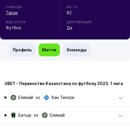
КОМАНДЫ
ВЕС, КГ
Тараз
82
ВИД СПОРТА
ДЕЙСТВУЮЩИЙ
Футбол
Да
Профиль
Матчи
Команды
UBET - Первенство Казахстана по футболу 2023. 1 лига
Елимай
vs
Хан Тенгри
Батыр
vs
Елимай