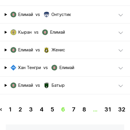
Елимай
vs
Онтустик
Кыран
vs
Елимай
Елимай
vs
Женис
Хан Тенгри
vs
Елимай
Елимай
vs
Батыр
‹
1
2
3
4
5
6
7
8
...
31
32