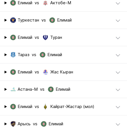
Елимай
vs
Актобе-М
Туркестан
vs
Елимай
Елимай
vs
Туран
Тараз
vs
Елимай
Елимай
vs
Жас Кыран
Астана-М
vs
Елимай
Елимай
vs
Кайрат-Жастар (мол)
Арысь
vs
Елимай