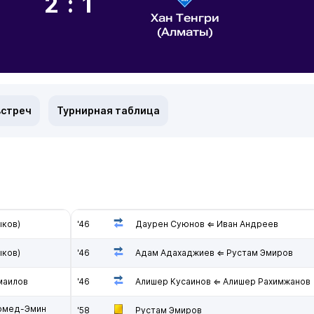
2:1
Хан Тенгри
(Алматы)
встреч
Турнирная таблица
ыков)
'46
Даурен Суюнов ⇐ Иван Андреев
ыков)
'46
Адам Адахаджиев ⇐ Рустам Эмиров
маилов
'46
Алишер Кусаинов ⇐ Алишер Рахимжанов
гомед-Эмин
'58
Рустам Эмиров