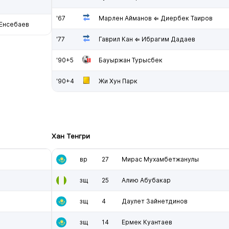
'67
Марлен Айманов ⇐ Диербек Таиров
Енсебаев
'77
Гаврил Кан ⇐ Ибрагим Дадаев
'90+5
Бауыржан Турысбек
'90+4
Жи Хун Парк
Хан Тенгри
вр
27
Мирас Мухамбетжанулы
зщ
25
Алию Абубакар
зщ
4
Даулет Зайнетдинов
зщ
14
Ермек Куантаев