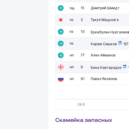
зщ
15
Дмитрий Шмидт
пз
3
Такуя Мацунага
пз
10
Еркебулан Нургалие
пз
Карим Смыков
'8
нп
77
Ален Айманов
нп
9
Бека Кавтарадзе
нп
91
Павел Яковлев
28.6
Скамейка запасных