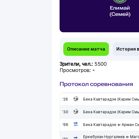
Елимай
(Семей)
Описание матча
История 
Зрители, чел.:
5500
Просмотров:
-
Протокол соревнования
'26
Бека Кавтарадзе (Карим См
'30
Бека Кавтарадзе (Карим См
'66
Бека Кавтарадзе ⇐ Арман С
Еркебулан Нургалиев ⇐ Ма