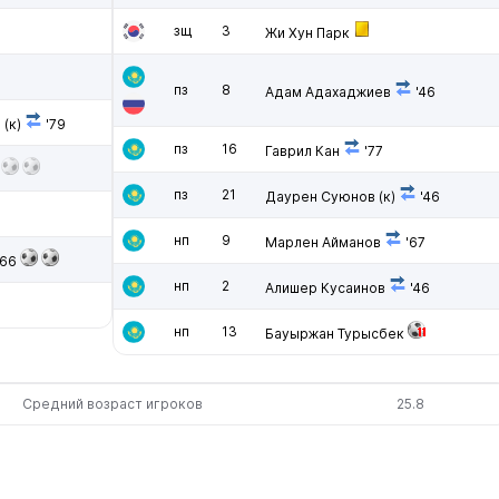
зщ
3
Жи Хун Парк
пз
8
Адам Адахаджиев
'46
в
(к)
'79
пз
16
Гаврил Кан
'77
7
пз
21
Даурен Суюнов
(к)
'46
нп
9
Марлен Айманов
'67
'66
нп
2
Алишер Кусаинов
'46
нп
13
Бауыржан Турысбек
Средний возраст игроков
25.8