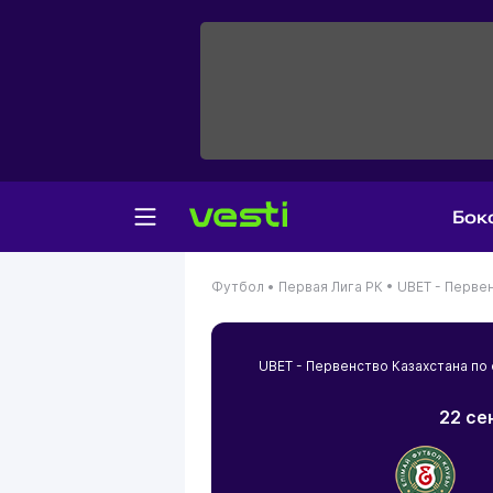
Бок
Футбол •
Первая Лига РК •
UBET - Первен
UBET - Первенство Казахстана по
22 се