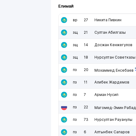
Елимай
вр
27
Никита Пивкин
зщ
21
Султан Абилгазы
зщ
14
Досжан Кенжегулов
зщ
18
Нурсултан Советказы
пз
20
Мохаммед Енсебаев
пз
11
Алибек Жардемов
пз
7
Арман Нусип
пз
22
Магомед-Эмин Рабад
пз
73
Нурсултан Рауанулы
пз
6
Алтынбек Сапаров