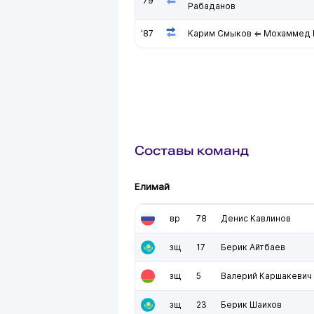
'79
Рабаданов
'87
Карим Смыков ⇐ Мохаммед 
Составы команд
Елимай
вр
78
Денис Кавлинов
зщ
17
Берик Айтбаев
зщ
5
Валерий Каршакевич
зщ
23
Берик Шаихов