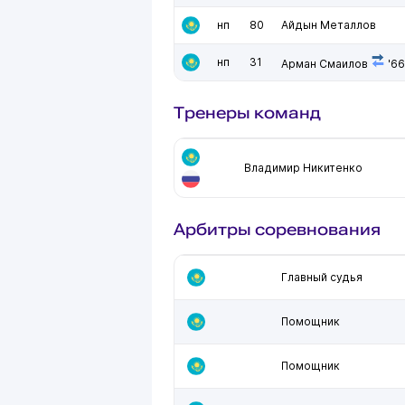
нп
80
Айдын Металлов
нп
31
Арман Смаилов
'66
Тренеры команд
Владимир Никитенко
Арбитры соревнования
Главный судья
Помощник
Помощник