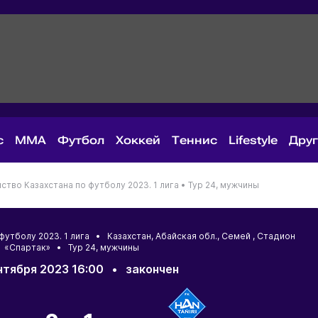
с
MMA
Футбол
Хоккей
Теннис
Lifestyle
Дру
ство Казахстана по футболу 2023. 1 лига •
Тур 24, мужчины
 футболу 2023. 1 лига •
Казахстан
,
Абайская обл.
,
Семей
, Стадион
«Спартак» • Тур 24, мужчины
нтября 2023 16:00
•
закончен