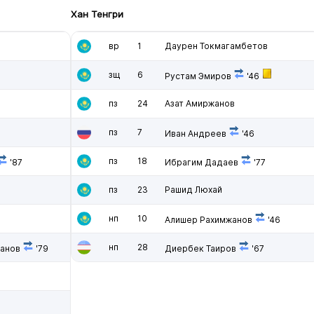
Хан Тенгри
вр
1
Даурен Токмагамбетов
зщ
6
Рустам Эмиров
'46
пз
24
Азат Амиржанов
пз
7
Иван Андреев
'46
пз
18
'87
Ибрагим Дадаев
'77
пз
23
Рашид Люхай
нп
10
Алишер Рахимжанов
'46
нп
28
анов
'79
Диербек Таиров
'67