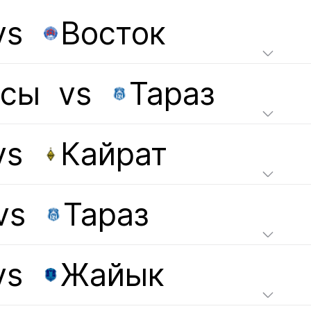
vs
Восток
асы
vs
Тараз
vs
Кайрат
vs
Тараз
vs
Жайык