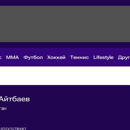
с
MMA
Футбол
Хоккей
Теннис
Lifestyle
Дру
Айтбаев
тан
отсутствует