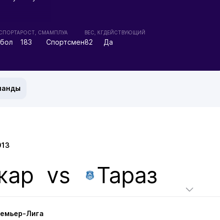
 СПОРТА
РОСТ, СМ
АМПЛУА
ВЕС, КГ
ДЕЙСТВУЮЩИЙ
бол
183
Спортсмен
82
Да
манды
013
жар
vs
Тараз
ремьер-Лига