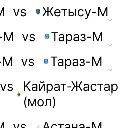
М
vs
Жетысу-М
-М
vs
Тараз-М
-М
vs
Тараз-М
vs
Кайрат-Жастар
(мол)
М
vs
Астана-М