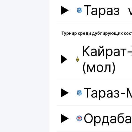
Тараз
Турнир среди дублирующих сост
Кайрат
(мол)
Тараз-
Ордаб