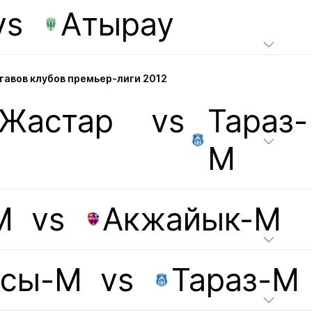
vs
Атырау
авов клубов премьер-лиги 2012
-Жастар
vs
Тараз-
М
М
vs
Акжайык-М
асы-М
vs
Тараз-М