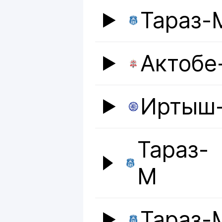
Тараз-
Актобе
Иртыш
Тараз-
М
Тараз-