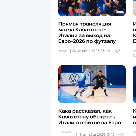
Прямая трансляция
И
матча Казахстан -
Италия за выход на
К
Евро-2026 по футзалу
Е
Футзал
|
23 сентября 2025 08:40
С
К
Кака рассказал, как
К
Казахстану обыграть
и
Италию в битве за Евро
с
Сборная
С
|
19 сентября 2025 10:10