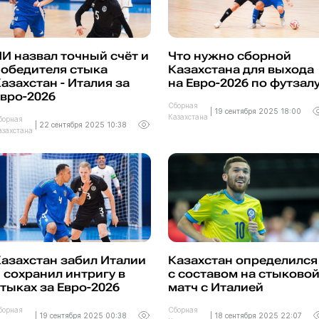
И назвал точный счёт и
Что нужно сборной
победителя стыка
Казахстана для выхода
азахстан - Италия за
на Евро-2026 по футзал
вро-2026
Сборная
|
19 сентября 2025 18:00
Казахстана
борная
|
22 сентября 2025 10:38
азахстана
азахстан забил Италии
Казахстан определился
 сохранил интригу в
с составом на стыково
тыках за Евро-2026
матч с Италией
борная
Сборная
|
19 сентября 2025 00:38
|
18 сентября 2025 22:07