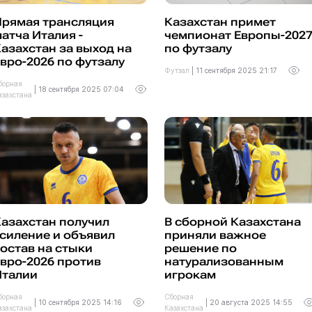
Прямая трансляция
Казахстан примет
атча Италия -
чемпионат Европы-202
азахстан за выход на
по футзалу
вро-2026 по футзалу
Футзал
|
11 сентября 2025 21:17
борная
|
18 сентября 2025 07:04
азахстана
азахстан получил
В сборной Казахстана
силение и объявил
приняли важное
остав на стыки
решение по
вро-2026 против
натурализованным
Италии
игрокам
борная
Сборная
|
10 сентября 2025 14:16
|
20 августа 2025 14:55
азахстана
Казахстана