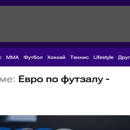
с
MMA
Футбол
Хоккей
Теннис
Lifestyle
Дру
ме:
Евро по футзалу -