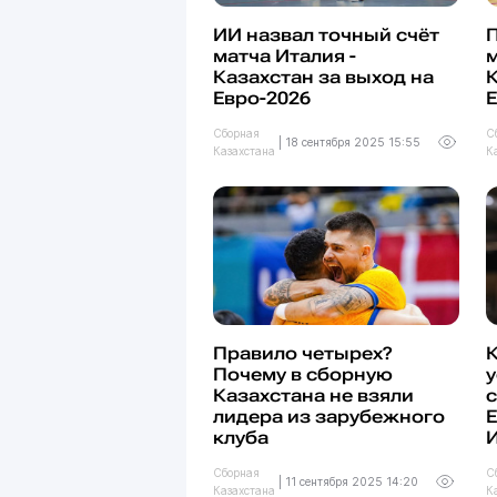
ИИ назвал точный счёт
матча Италия -
м
Казахстан за выход на
К
Евро-2026
Е
Сборная
С
|
18 сентября 2025 15:55
Казахстана
К
Правило четырех?
К
Почему в сборную
у
Казахстана не взяли
с
лидера из зарубежного
Е
клуба
Сборная
С
|
11 сентября 2025 14:20
Казахстана
К