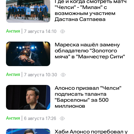
Где и когда смотреть матч
"Челси" - "Милан" с
возможным участием
Дастана Сатпаева
Англия
|
7 августа 14:10
Мареска нашёл замену
обладателю "Золотого
мяча" в "Манчестер Сити"
Англия
|
7 августа 10:30
Алонсо призвал "Челси"
подписать таланта
"Барселоны" за 500
миллионов
Англия
|
6 августа 17:26
Хаби Алонсо потребовал у