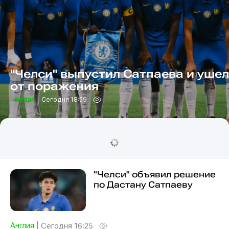
"Челси" выпустил Сатпаева и ушел
от поражения
Англия
Сегодня 18:59
"Челси" объявил решение
по Дастану Сатпаеву
Англия
|
Сегодня 16:25