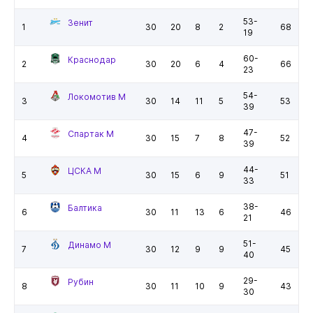
53-
Зенит
1
30
20
8
2
68
19
60-
Краснодар
2
30
20
6
4
66
23
54-
Локомотив М
3
30
14
11
5
53
39
47-
Спартак М
4
30
15
7
8
52
39
44-
ЦСКА М
5
30
15
6
9
51
33
38-
Балтика
6
30
11
13
6
46
21
51-
Динамо М
7
30
12
9
9
45
40
29-
Рубин
8
30
11
10
9
43
30