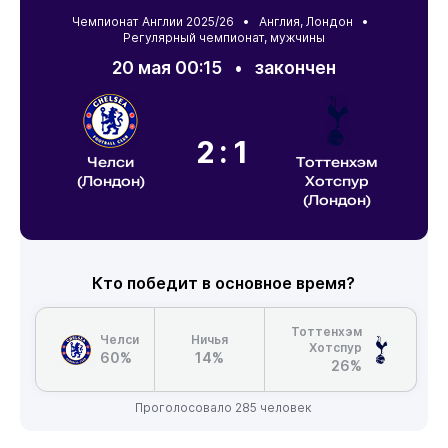
Чемпионат Англии 2025/26 •
Англия
,
Лондон
•
Регулярный чемпионат, мужчины
20 мая 00:15
•
закончен
2:1
Челси
Тоттенхэм
(Лондон)
Хотспур
(Лондон)
Кто победит в основное время?
Тоттенхэм
Челси
Ничья
Хотспур
60%
14%
26%
Проголосовало 285 человек