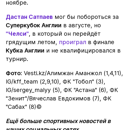
ноябре.
Дастан Сатпаев
мог бы побороться за
Суперкубок Англии
в августе, но
"Челси"
, в который он перейдёт
грядущим летом,
проиграл
в финале
Кубка Англии
и не квалифицировался в
турнир.
Фото:
Vesti.kz/Алимжан Аманжол (1,4,11),
IG/kff_team (2,9,10), ФК "Тобол" (3),
IG/sergey_malyy (5), ФК "Астана" (6), ФК
"Зенит"/Вячеслав Евдокимов (7), ФК
"Сабах" (8)©️
Ещё больше спортивных новостей в
наших социальных сетях.