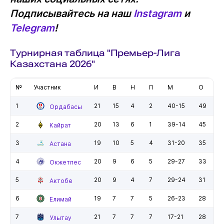
Подписывайтесь на наш
Instagram
и
Telegram
!
Турнирная таблица "Премьер-Лига
Казахстана 2026"
№
Участник
И
В
Н
П
М
О
1
21
15
4
2
40-15
49
Ордабасы
2
20
13
6
1
39-14
45
Кайрат
3
19
10
5
4
31-20
35
Астана
4
20
9
6
5
29-27
33
Окжетпес
5
20
9
4
7
29-24
31
Актобе
6
19
7
7
5
26-23
28
Елимай
7
21
7
7
7
17-21
28
Улытау