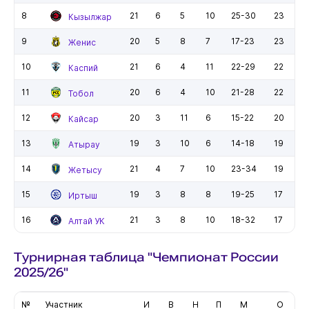
8
21
6
5
10
25-30
23
Кызылжар
9
20
5
8
7
17-23
23
Женис
10
21
6
4
11
22-29
22
Каспий
11
20
6
4
10
21-28
22
Тобол
12
20
3
11
6
15-22
20
Кайсар
13
19
3
10
6
14-18
19
Атырау
14
21
4
7
10
23-34
19
Жетысу
15
19
3
8
8
19-25
17
Иртыш
16
21
3
8
10
18-32
17
Алтай УК
Турнирная таблица "Чемпионат России
2025/26"
№
Участник
И
В
Н
П
М
О