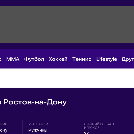
с
MMA
Футбол
Хоккей
Теннис
Lifestyle
Дру
 Ростов-на-Дону
ЕНИЕ
УЧАСТНИКИ
СРЕДНИЙ ВОЗРАСТ
ИГРОКОВ
Дону
мужчины
33