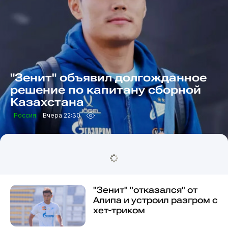
"Зенит" объявил долгожданное
решение по капитану сборной
Казахстана
Россия
Вчера 22:30
"Зенит" "отказался" от
Алипа и устроил разгром с
хет-триком