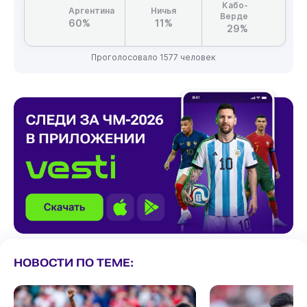
Кабо-
Аргентина
Ничья
Верде
60%
11%
29%
Проголосовало 1577 человек
НОВОСТИ ПО ТЕМЕ: