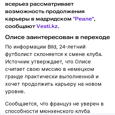
©Depositphotos/Musiu0
Вингер мюнхенской
"Баварии"
и
сборной Франции Майкл Олисе
всерьез рассматривает
возможность продолжения
карьеры в мадридском
"Реале"
,
сообщают
Vesti.kz
.
Олисе заинтересован в переходе
По информации Bild, 24-летний
футболист склоняется к смене клуба.