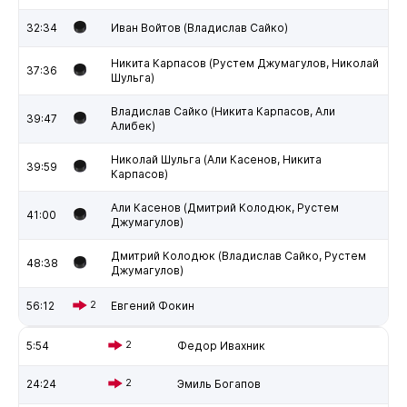
32:34
Иван Войтов (Владислав Сайко)
Никита Карпасов (Рустем Джумагулов, Николай
37:36
Шульга)
Владислав Сайко (Никита Карпасов, Али
39:47
Алибек)
Николай Шульга (Али Касенов, Никита
39:59
Карпасов)
Али Касенов (Дмитрий Колодюк, Рустем
41:00
Джумагулов)
Дмитрий Колодюк (Владислав Сайко, Рустем
48:38
Джумагулов)
56:12
2
Евгений Фокин
5:54
2
Федор Ивахник
24:24
2
Эмиль Богапов