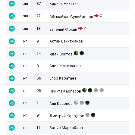
зщ
87
Кирилл Никитин
зщ
27
2
Абылайхан Сулейменов
зщ
18
2
Евгений Фокин
нп
9
Актан Бахитжанов
нп
24
Иван Войтов
нп
8
Ален Жакежанов
нп
69
Егор Кабатаев
нп
95
Никита Карпасов
нп
7
Али Касенов
нп
91
Дмитрий Колодюк
нп
11
Батыр Маркабаев