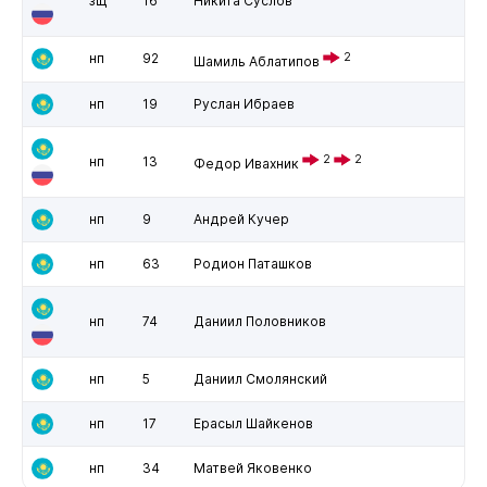
зщ
16
Никита Суслов
нп
92
2
Шамиль Аблатипов
нп
19
Руслан Ибраев
2
2
нп
13
Федор Ивахник
нп
9
Андрей Кучер
нп
63
Родион Паташков
нп
74
Даниил Половников
нп
5
Даниил Смолянский
нп
17
Ерасыл Шайкенов
нп
34
Матвей Яковенко