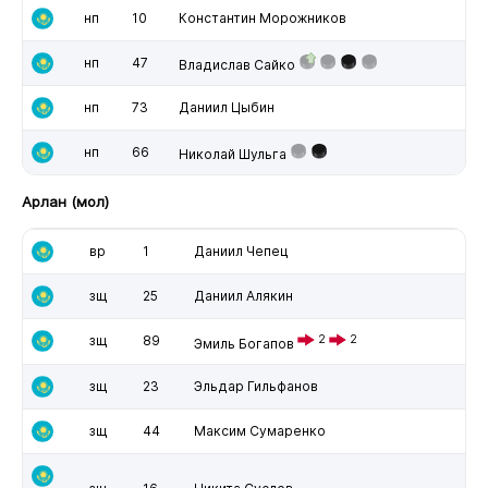
нп
10
Константин Морожников
нп
47
Владислав Сайко
нп
73
Даниил Цыбин
нп
66
Николай Шульга
Арлан (мол)
вр
1
Даниил Чепец
зщ
25
Даниил Алякин
зщ
89
2
2
Эмиль Богапов
зщ
23
Эльдар Гильфанов
зщ
44
Максим Сумаренко