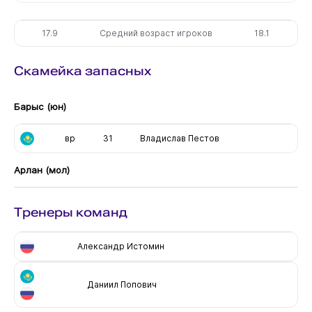
17.9
Средний возраст игроков
18.1
Скамейка запасных
Барыс (юн)
вр
31
Владислав Пестов
Арлан (мол)
Тренеры команд
Александр Истомин
Даниил Попович