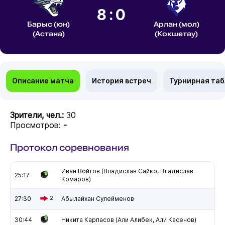
8:0
Барыс (юн)
Арлан (мол)
(Астана)
(Кокшетау)
Описание матча
История встреч
Турнирная та
Зрители, чел.:
30
Просмотров:
-
Протокол соревнования
Иван Войтов (Владислав Сайко, Владислав
25:17
Комаров)
27:30
2
Абылайхан Сулейменов
30:44
Никита Карпасов (Али Алибек, Али Касенов)