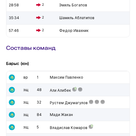
28:58
2
Эмиль Богапов
35:34
2
Шамиль Аблатипов
57:46
2
Федор Ивахник
Составы команд
Барыс (юн)
вр
1
Максим Павленко
зщ
48
Али Алибек
зщ
32
Рустем Джумагулов
зщ
84
Мади Жакан
зщ
5
Владислав Комаров