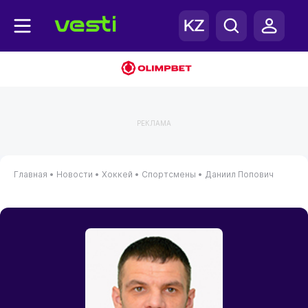
РЕКЛАМА
Главная
•
Новости
•
Хоккей
•
Спортсмены
•
Даниил Попович