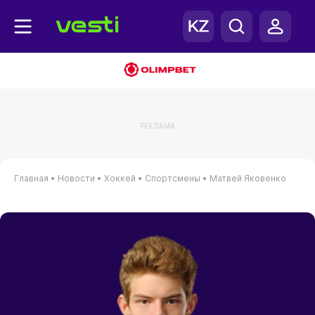
РЕКЛАМА
Главная
•
Новости
•
Хоккей
•
Спортсмены
•
Матвей Яковенко