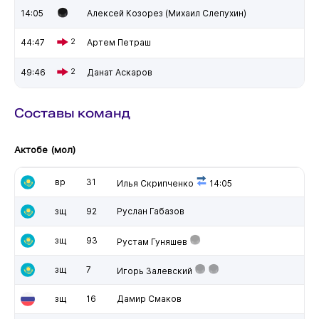
14:05
Алексей Козорез (Михаил Слепухин)
44:47
2
Артем Петраш
49:46
2
Данат Аскаров
Составы команд
Актобе (мол)
вр
31
Илья Скрипченко
14:05
зщ
92
Руслан Габазов
зщ
93
Рустам Гуняшев
зщ
7
Игорь Залевский
зщ
16
Дамир Смаков