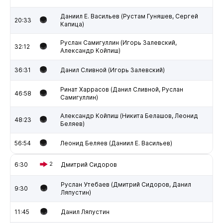
Даниил Е. Васильев (Рустам Гуняшев, Сергей
20:33
Капица)
Руслан Самигуллин (Игорь Залевский,
32:12
Александр Койпиш)
36:31
Данил Сливной (Игорь Залевский)
Ринат Харрасов (Данил Сливной, Руслан
46:58
Самигуллин)
Александр Койпиш (Никита Белашов, Леонид
48:23
Беляев)
56:54
Леонид Беляев (Даниил Е. Васильев)
6:30
2
Дмитрий Сидоров
Руслан Утебаев (Дмитрий Сидоров, Данил
9:30
Ляпустин)
11:45
Данил Ляпустин