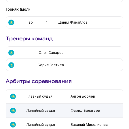
Горняк (мол)
вр
1
Данил Фанайлов
Тренеры команд
Олег Санаров
Борис Гостиев
Арбитры соревнования
Главный судья
Антон Боряев
Линейный судья
Фарид Балатуев
Линейный судья
Василий Микелионис