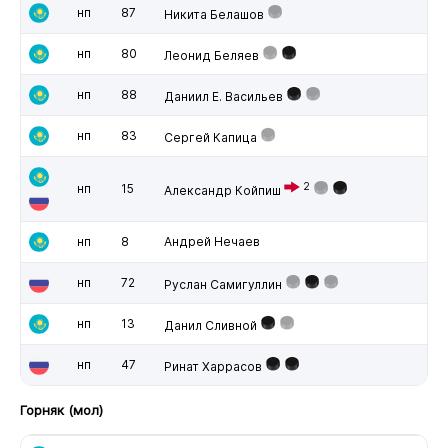
нп
87
Никита Белашов
нп
80
Леонид Беляев
нп
88
Даниил Е. Васильев
нп
83
Сергей Капица
2
нп
15
Александр Койпиш
нп
8
Андрей Нечаев
нп
72
Руслан Самигуллин
нп
13
Данил Сливной
нп
47
Ринат Харрасов
Горняк (мол)