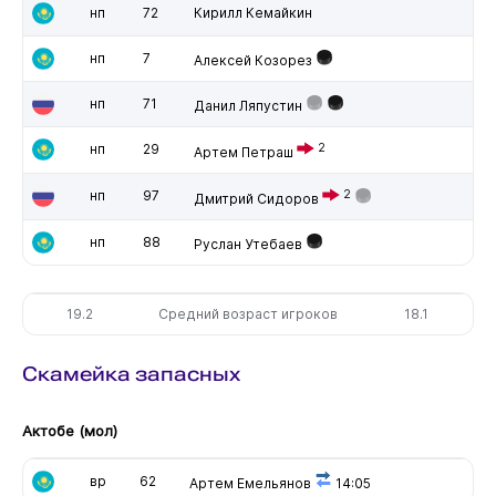
нп
72
Кирилл Кемайкин
нп
7
Алексей Козорез
нп
71
Данил Ляпустин
нп
29
2
Артем Петраш
нп
97
2
Дмитрий Сидоров
нп
88
Руслан Утебаев
19.2
Средний возраст игроков
18.1
Скамейка запасных
Актобе (мол)
вр
62
Артем Емельянов
14:05