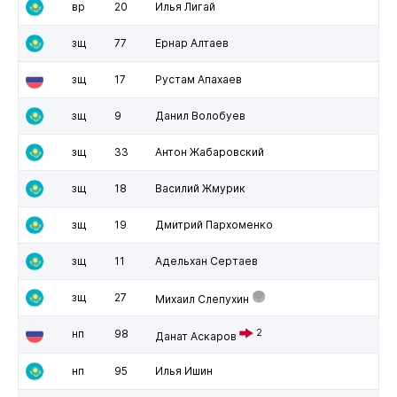
вр
20
Илья Лигай
зщ
77
Ернар Алтаев
зщ
17
Рустам Апахаев
зщ
9
Данил Волобуев
зщ
33
Антон Жабаровский
зщ
18
Василий Жмурик
зщ
19
Дмитрий Пархоменко
зщ
11
Адельхан Сертаев
зщ
27
Михаил Слепухин
нп
98
2
Данат Аскаров
нп
95
Илья Ишин