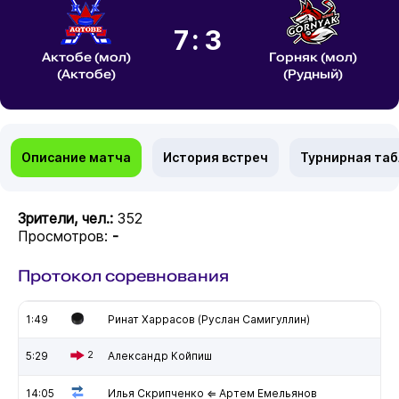
7:3
Актобе (мол)
Горняк (мол)
(Актобе)
(Рудный)
Описание матча
История встреч
Турнирная та
Зрители, чел.:
352
Просмотров:
-
Протокол соревнования
1:49
Ринат Харрасов (Руслан Самигуллин)
5:29
2
Александр Койпиш
14:05
Илья Скрипченко ⇐ Артем Емельянов