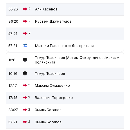
35:23
2
Али Касенов
36:20
2
Рустем Джумагулов
57:01
2
57:21
Максим Павленко ⇐ без вратаря
Тимур Тезекпаев (Артем Фахрутдинов, Максим
1:28
Полянский)
10:16
Тимур Тезекпаев
17:17
2
Максим Сумаренко
17:45
2
Валентин Терещенко
33:27
2
Эмиль Богапов
57:21
2
Эмиль Богапов