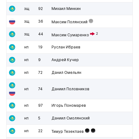
зщ
92
Михаил Минкин
зщ
36
Максим Полянский
зщ
44
2
Максим Сумаренко
нп
19
Руслан Ибраев
нп
9
Андрей Кучер
нп
72
Данил Омельян
нп
74
Даниил Половников
нп
97
Игорь Пономарев
нп
5
Даниил Смолянский
нп
22
Тимур Тезекпаев