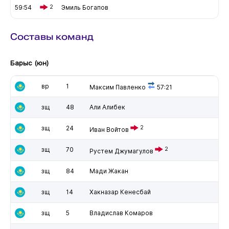
59:54
2
Эмиль Богапов
Составы команд
Барыс (юн)
вр
1
Максим Павленко
57:21
зщ
48
Али Алибек
зщ
24
2
Иван Войтов
зщ
70
2
Рустем Джумагулов
зщ
84
Мади Жакан
зщ
14
Хакназар Кенесбай
зщ
5
Владислав Комаров