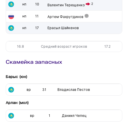
нп
10
2
Валентин Терещенко
нп
11
Артем Фахрутдинов
нп
17
Ерасыл Шайкенов
16.8
Средний возраст игроков
17.2
Скамейка запасных
Барыс (юн)
вр
31
Владислав Пестов
Арлан (мол)
вр
1
Даниил Чепец