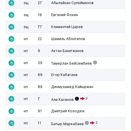
зщ
27
Абылайхан Сулейменов
зщ
18
Евгений Фокин
зщ
77
Климентий Царев
нп
22
Шамиль Аблатипов
нп
9
Актан Бахитжанов
нп
39
Тамерлан Бейсембиев
нп
69
Егор Кабатаев
нп
89
Динмухамед Кайыржан
нп
7
2
Али Касенов
нп
91
Дмитрий Колодюк
нп
11
2
Батыр Маркабаев