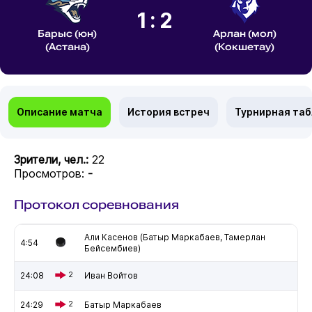
1:2
Барыс (юн)
Арлан (мол)
(Астана)
(Кокшетау)
Описание матча
История встреч
Турнирная та
Зрители, чел.:
22
Просмотров:
-
Протокол соревнования
Али Касенов (Батыр Маркабаев, Тамерлан
4:54
Бейсембиев)
24:08
2
Иван Войтов
24:29
2
Батыр Маркабаев