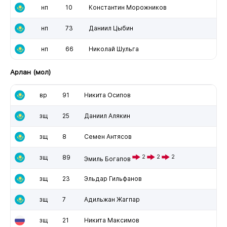
нп
10
Константин Морожников
нп
73
Даниил Цыбин
нп
66
Николай Шульга
Арлан (мол)
вр
91
Никита Осипов
зщ
25
Даниил Алякин
зщ
8
Семен Антясов
зщ
89
2
2
2
Эмиль Богапов
зщ
23
Эльдар Гильфанов
зщ
7
Адильжан Жагпар
зщ
21
Никита Максимов