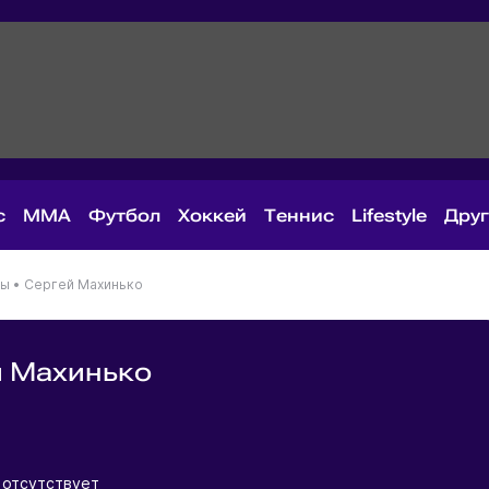
с
MMA
Футбол
Хоккей
Теннис
Lifestyle
Дру
ны
•
Сергей Махинько
й Махинько
я
 отсутствует