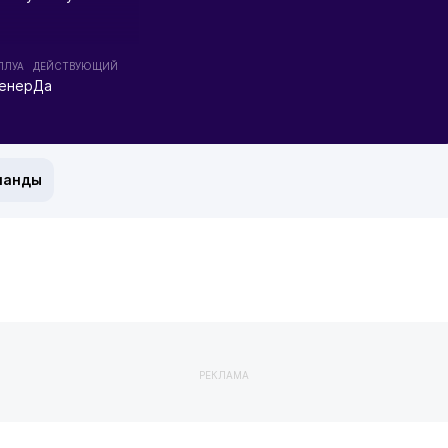
ПЛУА
ДЕЙСТВУЮЩИЙ
енер
Да
манды
РЕКЛАМА