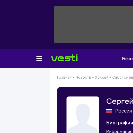
Бок
Главная
•
Новости
•
Хоккей
•
Спортсме
Серге
Росси
Биография
Информация