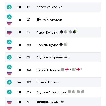
нп
81
Артём Игнатенко
нп
27
Денис Клемешов
нп
17
Павел Копытин
нп
98
Василий Кумов
нп
22
Андрей Огородников
2
2
нп
93
Евгений Пашков
нп
89
Юлиан Попович
нп
23
Андрей Спиридонов
нп
9
Дмитрий Тесленко