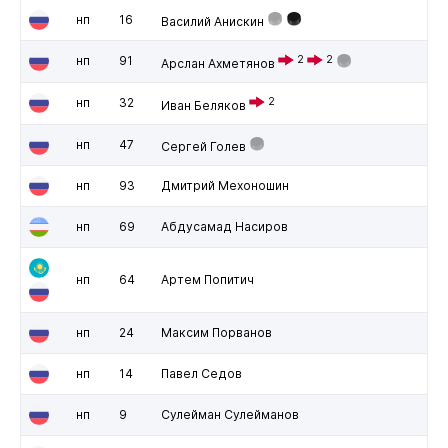
нп
16
Василий Анискин
нп
91
2
2
Арслан Ахметянов
нп
32
2
Иван Беляков
нп
47
Сергей Голев
нп
93
Дмитрий Мехоношин
нп
69
Абдусамад Насиров
нп
64
Артем Попитич
нп
24
Максим Порванов
нп
14
Павел Седов
нп
9
Сулейман Сулейманов