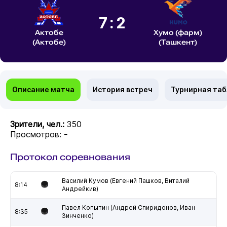
7:2
Актобе
Хумо (фарм)
(Актобе)
(Ташкент)
Описание матча
История встреч
Турнирная та
Зрители, чел.:
350
Просмотров:
-
Протокол соревнования
Василий Кумов (Евгений Пашков, Виталий
8:14
Андрейкив)
Павел Копытин (Андрей Спиридонов, Иван
8:35
Зинченко)