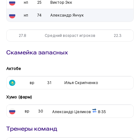
нп
25
Виктор Экк
нп
74
Александр Янчук
27.8
Средний возраст игроков
22.3
Скамейка запасных
Актобе
вр
31
Илья Скрипченко
Хумо (фарм)
вр
30
Александр Целиков
8:35
Тренеры команд