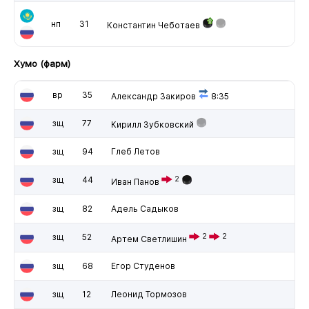
нп
31
Константин Чеботаев
Хумо (фарм)
вр
35
Александр Закиров
8:35
зщ
77
Кирилл Зубковский
зщ
94
Глеб Летов
зщ
44
2
Иван Панов
зщ
82
Адель Садыков
зщ
52
2
2
Артем Светлишин
зщ
68
Егор Студенов
зщ
12
Леонид Тормозов