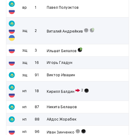
вр
1
Павел Полуэктов
зщ
2
Виталий Андрейкив
зщ
3
Ильшат Билалов
зщ
16
Игорь Гладун
зщ
91
Виктор Ивашин
2
нп
18
Кирилл Балдин
нп
87
Никита Белашов
нп
88
Айдос Жорабек
нп
96
Иван Зинченко