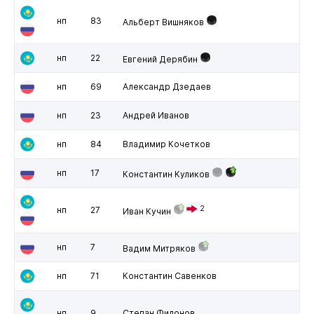
нп
83
Альберт Вишняков
нп
22
Евгений Дерябин
нп
69
Александр Дзедаев
нп
23
Андрей Иванов
нп
84
Владимир Кочетков
нп
17
Константин Куликов
2
нп
27
Иван Кучин
нп
7
Вадим Митряков
нп
71
Константин Савенков
нп
9
Степан Филонов