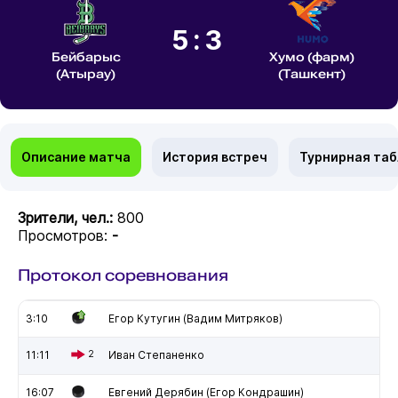
5:3
Бейбарыс
Хумо (фарм)
(Атырау)
(Ташкент)
Описание матча
История встреч
Турнирная та
Зрители, чел.:
800
Просмотров:
-
Протокол соревнования
3:10
Егор Кутугин (Вадим Митряков)
11:11
2
Иван Степаненко
16:07
Евгений Дерябин (Егор Кондрашин)