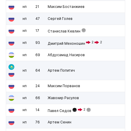
нп
21
Максим Бостанжиев
нп
47
Сергей Голев
нп
17
Станислав Кевлин
нп
93
2
2
Дмитрий Мехоношин
нп
69
Абдусамад Насиров
нп
64
Артем Попитич
нп
24
Максим Порванов
нп
66
Жавохир Расулов
нп
14
2
Павел Седов
нп
76
Артем Сенин