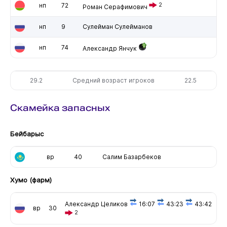
нп
72
2
Роман Серафимович
нп
9
Сулейман Сулейманов
нп
74
Александр Янчук
29.2
Средний возраст игроков
22.5
Скамейка запасных
Бейбарыс
вр
40
Салим Базарбеков
Хумо (фарм)
Александр Целиков
16:07
43:23
43:42
вр
30
2