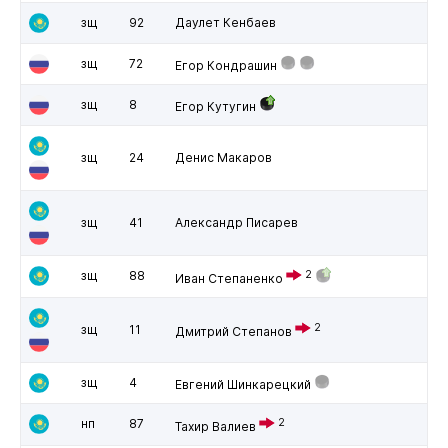
зщ
92
Даулет Кенбаев
зщ
72
Егор Кондрашин
зщ
8
Егор Кутугин
зщ
24
Денис Макаров
зщ
41
Александр Писарев
зщ
88
2
Иван Степаненко
2
зщ
11
Дмитрий Степанов
зщ
4
Евгений Шинкарецкий
нп
87
2
Тахир Валиев