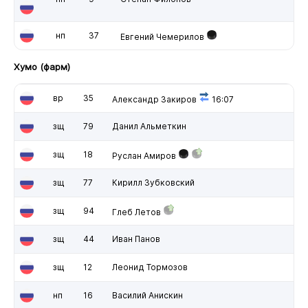
нп
37
Евгений Чемерилов
Хумо (фарм)
вр
35
Александр Закиров
16:07
зщ
79
Данил Альметкин
зщ
18
Руслан Амиров
зщ
77
Кирилл Зубковский
зщ
94
Глеб Летов
зщ
44
Иван Панов
зщ
12
Леонид Тормозов
нп
16
Василий Анискин