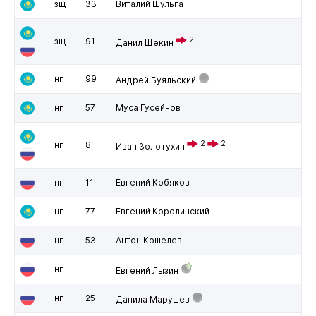
зщ
33
Виталий Шульга
2
зщ
91
Данил Щекин
нп
99
Андрей Буяльский
нп
57
Муса Гусейнов
2
2
нп
8
Иван Золотухин
нп
11
Евгений Кобяков
нп
77
Евгений Королинский
нп
53
Антон Кошелев
нп
Евгений Лызин
нп
25
Данила Марушев