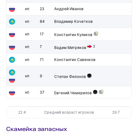
нп
23
Андрей Иванов
нп
84
Владимир Кочетков
нп
17
Константин Куликов
нп
7
2
Вадим Митряков
нп
71
Константин Савенков
нп
9
Степан Филонов
нп
37
Евгений Чемерилов
22.4
Средний возраст игроков
29.7
Скамейка запасных