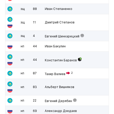
зщ
88
Иван Степаненко
зщ
11
Дмитрий Степанов
зщ
4
Евгений Шинкарецкий
нп
44
Иван Бакулин
нп
44
Константин Баранов
нп
87
2
Тахир Валиев
нп
83
Альберт Вишняков
нп
22
Евгений Дерябин
нп
69
Александр Дзедаев