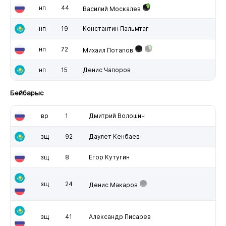
нп
44
Василий Москалев
нп
19
Константин Пальмтаг
нп
72
Михаил Потапов
нп
15
Денис Чапоров
Бейбарыс
вр
1
Дмитрий Волошин
зщ
92
Даулет Кенбаев
зщ
8
Егор Кутугин
зщ
24
Денис Макаров
зщ
41
Александр Писарев