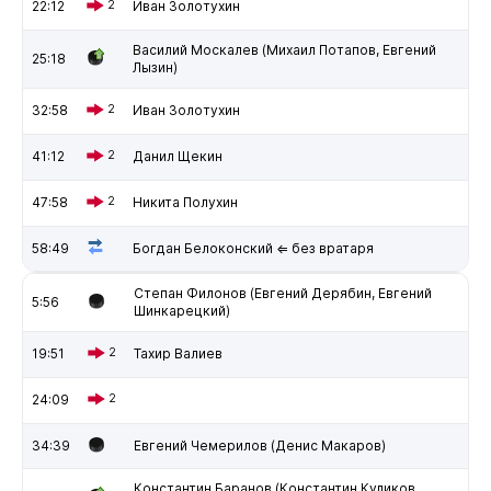
22:12
2
Иван Золотухин
Василий Москалев (Михаил Потапов, Евгений
25:18
Лызин)
32:58
2
Иван Золотухин
41:12
2
Данил Щекин
47:58
2
Никита Полухин
58:49
Богдан Белоконский ⇐ без вратаря
Степан Филонов (Евгений Дерябин, Евгений
5:56
Шинкарецкий)
19:51
2
Тахир Валиев
24:09
2
34:39
Евгений Чемерилов (Денис Макаров)
Константин Баранов (Константин Куликов,