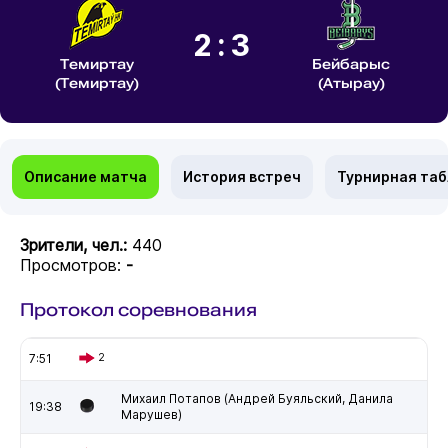
2:3
Темиртау
Бейбарыс
(Темиртау)
(Атырау)
Описание матча
История встреч
Турнирная та
Зрители, чел.:
440
Просмотров:
-
Протокол соревнования
7:51
2
Михаил Потапов (Андрей Буяльский, Данила
19:38
Марушев)