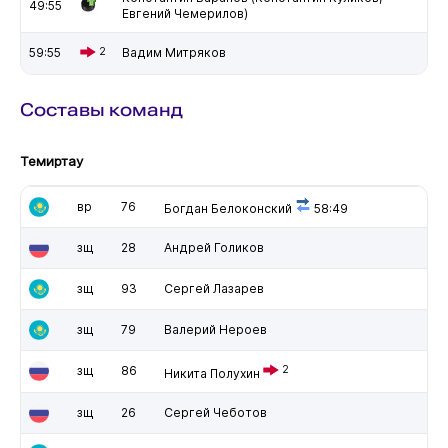
49:55
Евгений Чемерилов)
59:55
2
Вадим Митряков
Составы команд
Темиртау
вр
76
Богдан Белоконский
58:49
зщ
28
Андрей Голиков
зщ
93
Сергей Лазарев
зщ
79
Валерий Нероев
зщ
86
2
Никита Полухин
зщ
26
Сергей Чеботов