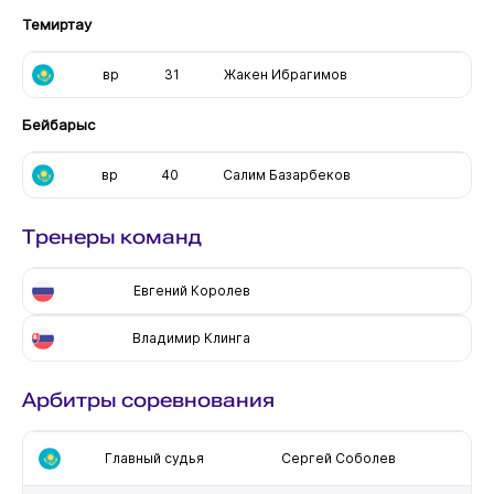
Темиртау
вр
31
Жакен Ибрагимов
Бейбарыс
вр
40
Салим Базарбеков
Тренеры команд
Евгений Королев
Владимир Клинга
Арбитры соревнования
Главный судья
Сергей Соболев