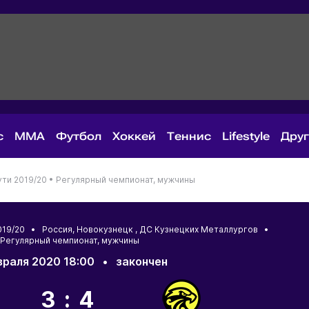
с
MMA
Футбол
Хоккей
Теннис
Lifestyle
Дру
ути 2019/20 •
Регулярный чемпионат, мужчины
2019/20 •
Россия
,
Новокузнецк
, ДС Кузнецких Металлургов •
Регулярный чемпионат, мужчины
враля 2020 18:00
•
закончен
3:4