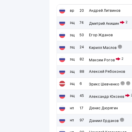
вр
20
Андрей Литвинов
зщ
74
2
Дмитрий Акишин
зщ
50
Егор Жданов
зщ
24
Кирилл Маслов
зщ
82
2
Максим Рогов
зщ
88
Алексей Рябоконов
зщ
6
Эрикс Шевченко
зщ
45
Александр Юксеев
нп
17
Денис Дюрягин
нп
97
Даниил Ердаков