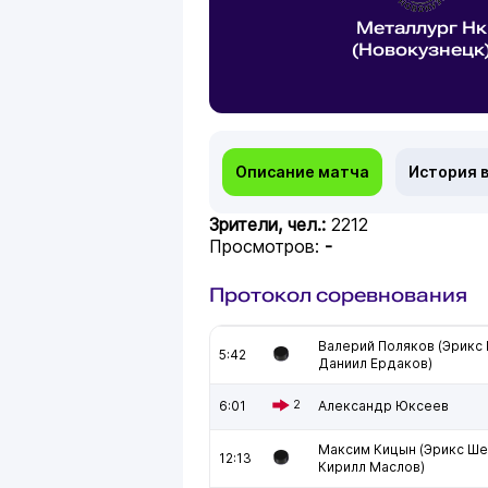
Металлург Нк
(Новокузнецк
Описание матча
История 
Зрители, чел.:
2212
Просмотров:
-
Протокол соревнования
Валерий Поляков (Эрикс
5:42
Даниил Ердаков)
6:01
2
Александр Юксеев
Максим Кицын (Эрикс Ше
12:13
Кирилл Маслов)