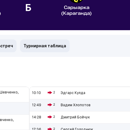
Б
Сарыарка
)
(Караганда)
встреч
Турнирная таблица
 Шевченко,
10:10
2
Эдгарс Кулда
12:49
2
Вадим Хлопотов
14:28
2
Дмитрий Бойчук
вченко,
17:36
2
Сергей Голоднюк