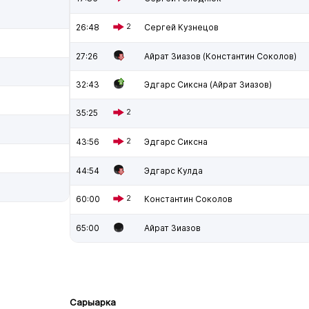
26:48
2
Сергей Кузнецов
27:26
Айрат Зиазов (Константин Соколов)
32:43
Эдгарс Сиксна (Айрат Зиазов)
35:25
2
43:56
2
Эдгарс Сиксна
44:54
Эдгарс Кулда
60:00
2
Константин Соколов
65:00
Айрат Зиазов
Сарыарка