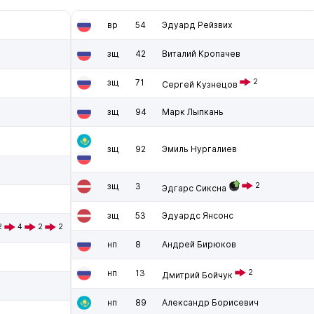
вр
54
Эдуард Рейзвих
зщ
42
Виталий Кропачев
зщ
71
2
Сергей Кузнецов
зщ
94
Марк Лыпкань
зщ
92
Эмиль Нургалиев
зщ
3
2
Эдгарс Сиксна
зщ
53
Эдуардс Янсонс
2
4
2
2
нп
8
Андрей Бирюков
нп
13
2
Дмитрий Бойчук
нп
89
Александр Борисевич