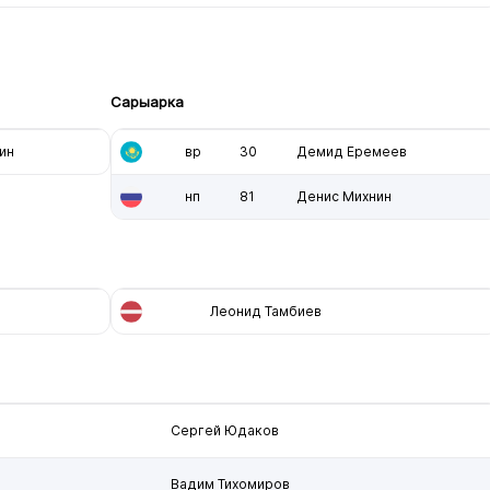
Сарыарка
ин
вр
30
Демид Еремеев
нп
81
Денис Михнин
Леонид Тамбиев
Сергей Юдаков
Вадим Тихомиров