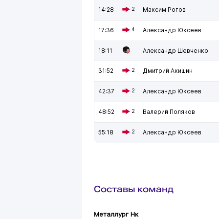
14:28
2
Максим Рогов
17:36
4
Александр Юксеев
18:11
Александр Шевченко
31:52
2
Дмитрий Акишин
42:37
2
Александр Юксеев
48:52
2
Валерий Поляков
55:18
2
Александр Юксеев
Составы команд
Металлург Нк