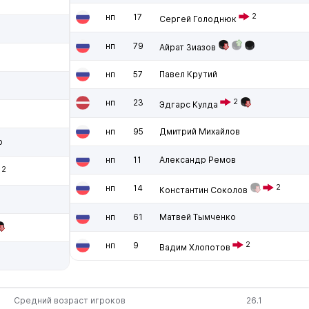
нп
17
2
Сергей Голоднюк
нп
79
Айрат Зиазов
нп
57
Павел Крутий
нп
23
2
Эдгарс Кулда
нп
95
Дмитрий Михайлов
о
нп
11
Александр Ремов
2
нп
14
2
Константин Соколов
нп
61
Матвей Тымченко
нп
9
2
Вадим Хлопотов
Средний возраст игроков
26.1