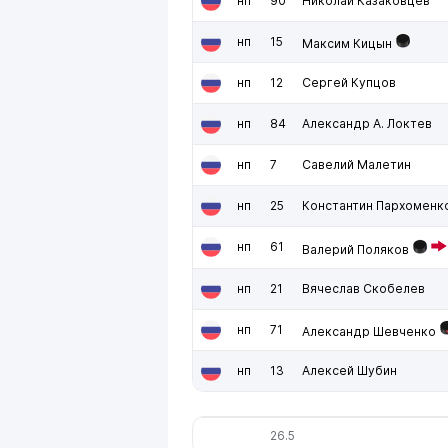
нп
90
Николай Казаковцев
нп
15
Максим Кицын
нп
12
Сергей Купцов
нп
84
Александр А. Локтев
нп
7
Савелий Малетин
нп
25
Константин Пархоменк
нп
61
Валерий Поляков
нп
21
Вячеслав Скобелев
нп
71
Александр Шевченко
нп
13
Алексей Шубин
26.5