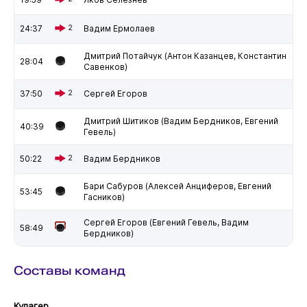
24:37
2
Вадим Ермолаев
Дмитрий Потайчук (Антон Казанцев, Константин
28:04
Савенков)
37:50
2
Сергей Егоров
Дмитрий Шитиков (Вадим Бердников, Евгений
40:39
Гевель)
50:22
2
Вадим Бердников
Бари Сабуров (Алексей Анциферов, Евгений
53:45
Гасников)
Сергей Егоров (Евгений Гевель, Вадим
58:49
Бердников)
Составы команд
Кулагер