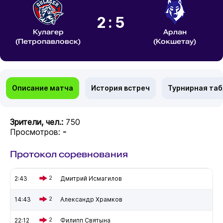
2:5
Кулагер
Арлан
(Петропавловск)
(Кокшетау)
Описание матча
История встреч
Турнирная та
Зрители, чел.:
750
Просмотров:
-
Протокол соревнования
2:43
2
Дмитрий Исмагилов
14:43
2
Александр Храмков
22:12
2
Филипп Святына