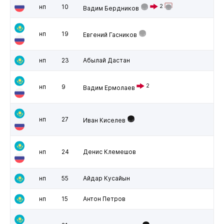
нп
10
2
Вадим Бердников
нп
19
Евгений Гасников
нп
23
Абылай Дастан
2
нп
9
Вадим Ермолаев
нп
27
Иван Киселев
нп
24
Денис Клемешов
нп
55
Айдар Кусайын
нп
15
Антон Петров