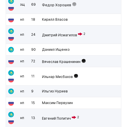
зщ
69
Федор Хорошев
нп
18
Кирилл Власов
2
нп
24
Дмитрий Исмагилов
нп
90
Даниил Ищенко
нп
72
Вячеслав Крашенинин
нп
11
Ильнар Мисбахов
нп
9
Ильгиз Нуриев
нп
15
Максим Первухин
2
нп
13
Евгений Попитич