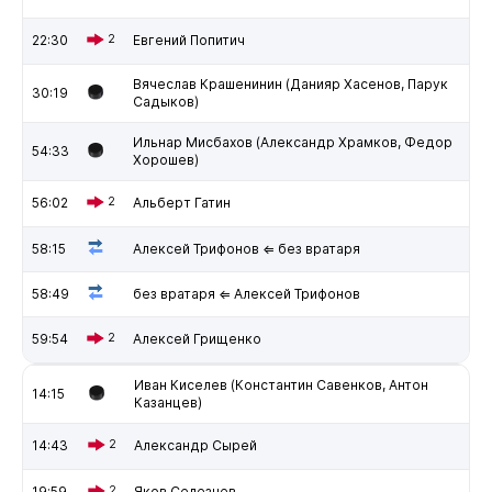
22:30
2
Евгений Попитич
Вячеслав Крашенинин (Данияр Хасенов, Парук
30:19
Садыков)
Ильнар Мисбахов (Александр Храмков, Федор
54:33
Хорошев)
56:02
2
Альберт Гатин
58:15
Алексей Трифонов ⇐ без вратаря
58:49
без вратаря ⇐ Алексей Трифонов
59:54
2
Алексей Грищенко
Иван Киселев (Константин Савенков, Антон
14:15
Казанцев)
14:43
2
Александр Сырей
19:59
2
Яков Селезнев