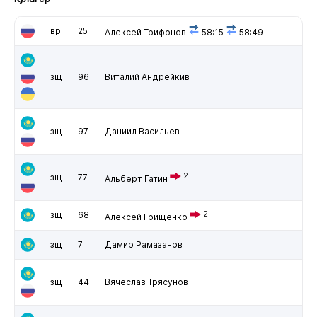
вр
25
Алексей Трифонов
58:15
58:49
зщ
96
Виталий Андрейкив
зщ
97
Даниил Васильев
2
зщ
77
Альберт Гатин
зщ
68
2
Алексей Грищенко
зщ
7
Дамир Рамазанов
зщ
44
Вячеслав Трясунов