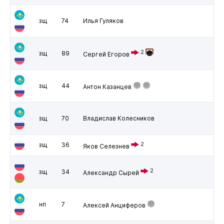
зщ
74
Илья Гуляков
2
зщ
89
Сергей Егоров
зщ
44
Антон Казанцев
зщ
70
Владислав Колесников
зщ
36
2
Яков Селезнев
2
зщ
34
Александр Сырей
нп
7
Алексей Анциферов