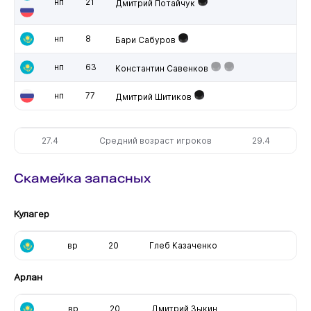
нп
21
Дмитрий Потайчук
нп
8
Бари Сабуров
нп
63
Константин Савенков
нп
77
Дмитрий Шитиков
27.4
Средний возраст игроков
29.4
Скамейка запасных
Кулагер
вр
20
Глеб Казаченко
Арлан
вр
20
Дмитрий Зыкин