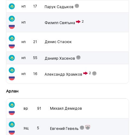
нп
17
Парук Садыков
2
нп
Филипп Святына
нп
21
Денис Стасюк
нп
55
Данияр Хасенов
2
нп
16
Александр Храмков
Арлан
вр
91
Михаил Демидов
зщ
5
Евгений Гевель