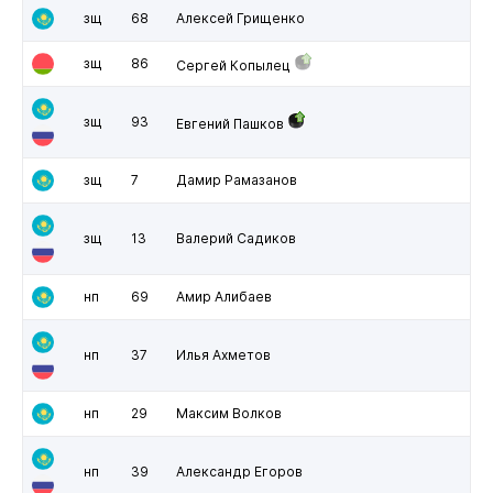
зщ
68
Алексей Грищенко
зщ
86
Сергей Копылец
зщ
93
Евгений Пашков
зщ
7
Дамир Рамазанов
зщ
13
Валерий Садиков
нп
69
Амир Алибаев
нп
37
Илья Ахметов
нп
29
Максим Волков
нп
39
Александр Егоров