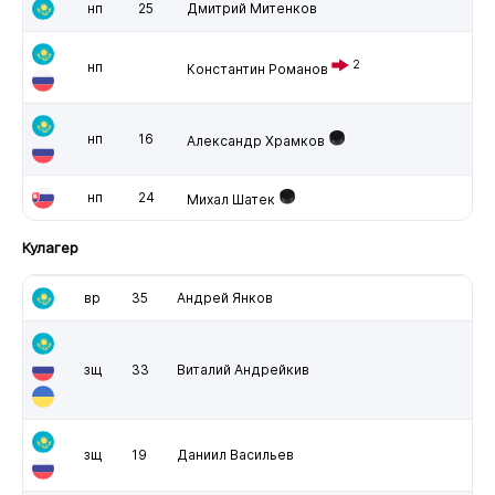
нп
25
Дмитрий Митенков
2
нп
Константин Романов
нп
16
Александр Храмков
нп
24
Михал Шатек
Кулагер
вр
35
Андрей Янков
зщ
33
Виталий Андрейкив
зщ
19
Даниил Васильев