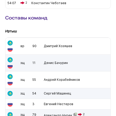
54:07
2
Константин Чеботаев
Составы команд
Иртыш
вр
90
Дмитрий Хозяшев
зщ
11
Денис Бачурин
зщ
55
Андрей Корабейников
зщ
54
Сергей Машинец
зщ
3
Евгений Нестеров
зщ
79
2
Александр Нурек