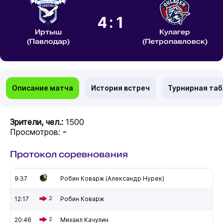
4:1
Иртыш
Кулагер
(Павлодар)
(Петропавловск)
Описание матча
История встреч
Турнирная та
Зрители, чел.:
1500
Просмотров:
-
Протокол соревнования
9:37
Робин Коварж (Александр Нурек)
12:17
2
Робин Коварж
20:46
2
Михаил Качулин