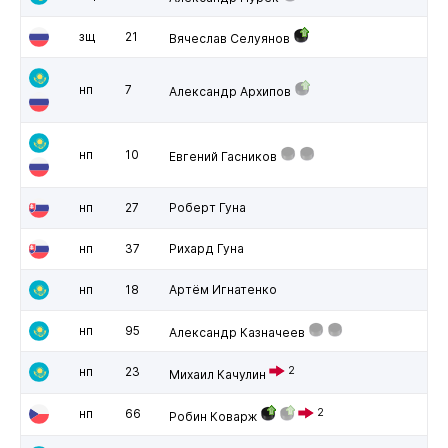
зщ
21
Вячеслав Селуянов
нп
7
Александр Архипов
нп
10
Евгений Гасников
нп
27
Роберт Гуна
нп
37
Рихард Гуна
нп
18
Артём Игнатенко
нп
95
Александр Казначеев
нп
23
2
Михаил Качулин
нп
66
2
Робин Коварж