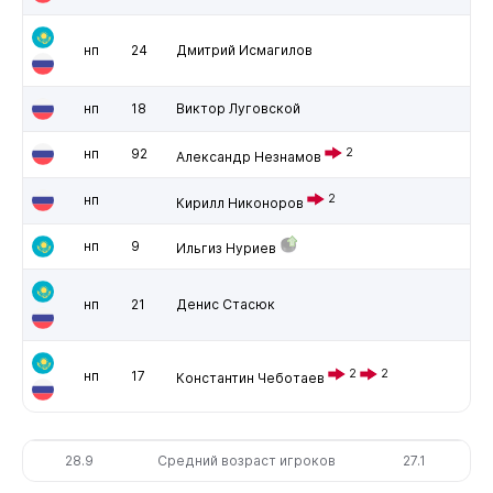
нп
24
Дмитрий Исмагилов
нп
18
Виктор Луговской
нп
92
2
Александр Незнамов
нп
2
Кирилл Никоноров
нп
9
Ильгиз Нуриев
нп
21
Денис Стасюк
2
2
нп
17
Константин Чеботаев
28.9
Средний возраст игроков
27.1