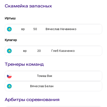
Скамейка запасных
Иртыш
вр
50
Вячеслав Нечвиенко
Кулагер
вр
20
Глеб Казаченко
Тренеры команд
Томаш Вак
Вячеслав Белан
Арбитры соревнования