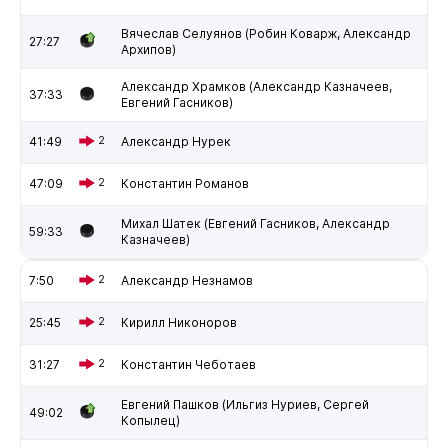
Вячеслав Селуянов (Робин Коварж, Александр
27:27
Архипов)
Александр Храмков (Александр Казначеев,
37:33
Евгений Гасников)
41:49
2
Александр Нурек
47:09
2
Константин Романов
Михал Шатек (Евгений Гасников, Александр
59:33
Казначеев)
7:50
2
Александр Незнамов
25:45
2
Кирилл Никоноров
31:27
2
Константин Чеботаев
Евгений Пашков (Ильгиз Нуриев, Сергей
49:02
Копылец)