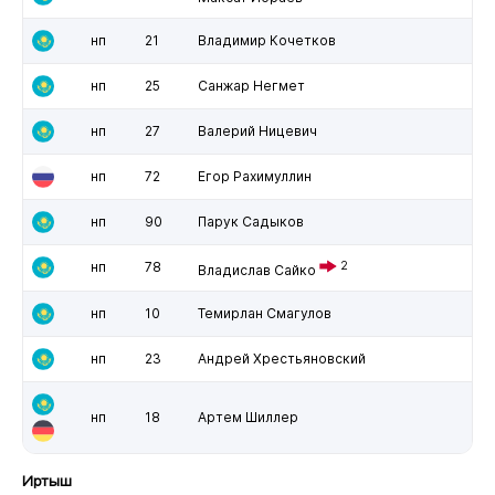
нп
21
Владимир Кочетков
нп
25
Санжар Негмет
нп
27
Валерий Ницевич
нп
72
Егор Рахимуллин
нп
90
Парук Садыков
нп
78
2
Владислав Сайко
нп
10
Темирлан Смагулов
нп
23
Андрей Хрестьяновский
нп
18
Артем Шиллер
Иртыш