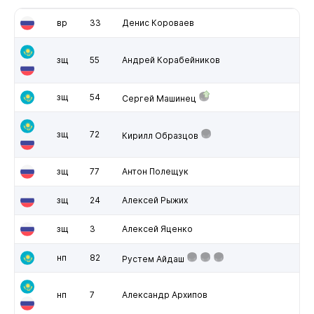
вр
33
Денис Короваев
зщ
55
Андрей Корабейников
зщ
54
Сергей Машинец
зщ
72
Кирилл Образцов
зщ
77
Антон Полещук
зщ
24
Алексей Рыжих
зщ
3
Алексей Яценко
нп
82
Рустем Айдаш
нп
7
Александр Архипов