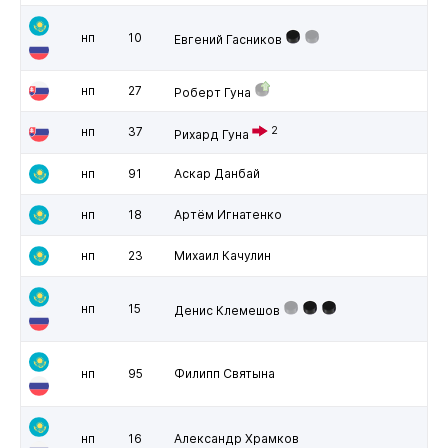
нп
10
Евгений Гасников
нп
27
Роберт Гуна
нп
37
2
Рихард Гуна
нп
91
Аскар Данбай
нп
18
Артём Игнатенко
нп
23
Михаил Качулин
нп
15
Денис Клемешов
нп
95
Филипп Святына
нп
16
Александр Храмков