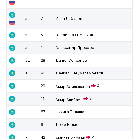
зщ
7
Иван Лобанов
зщ
5
Владислав Ненахов
зщ
14
Александр Прохоров
зщ
28
Данил Селезнев
зщ
81
Данияр Тлеумагамбетов
нп
29
2
Амир Адильжанов
нп
17
2
Амир Алибаев
нп
87
Никита Белашов
нп
9
Тахир Валиев
нп
42
2
Максат Ибраев