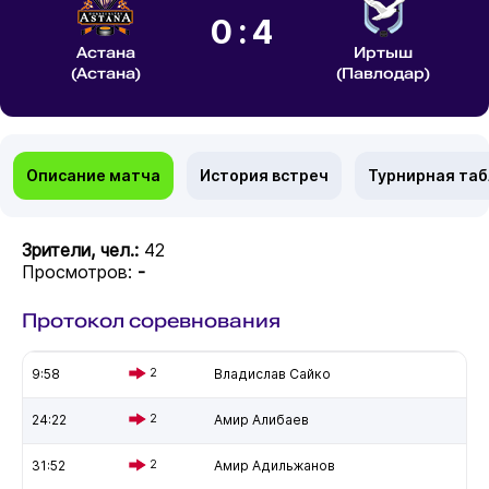
0:4
Астана
Иртыш
(Астана)
(Павлодар)
Описание матча
История встреч
Турнирная та
Зрители, чел.:
42
Просмотров:
-
Протокол соревнования
9:58
2
Владислав Сайко
24:22
2
Амир Алибаев
31:52
2
Амир Адильжанов