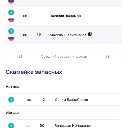
нп
Василий Шаламов
нп
79
Максим Шарифьянов
21
Средний возраст игроков
28
Скамейка запасных
Астана
вр
2
Салим Базарбеков
Иртыш
вр
50
Вячеслав Нечвиенко