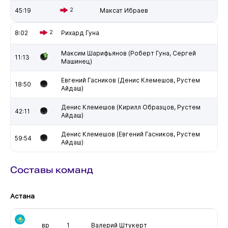
45:19
2
Максат Ибраев
8:02
2
Рихард Гуна
Максим Шарифьянов (Роберт Гуна, Сергей
11:13
Машинец)
Евгений Гасников (Денис Клемешов, Рустем
18:50
Айдаш)
Денис Клемешов (Кирилл Образцов, Рустем
42:11
Айдаш)
Денис Клемешов (Евгений Гасников, Рустем
59:54
Айдаш)
Составы команд
Астана
вр
1
Валерий Штукерт