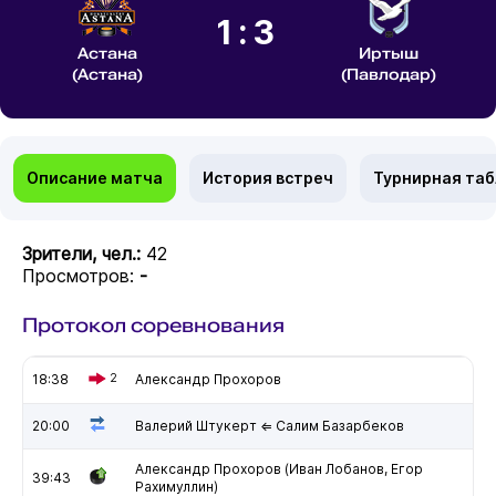
1:3
Астана
Иртыш
(Астана)
(Павлодар)
Описание матча
История встреч
Турнирная та
Зрители, чел.:
42
Просмотров:
-
Протокол соревнования
18:38
2
Александр Прохоров
20:00
Валерий Штукерт ⇐ Салим Базарбеков
Александр Прохоров (Иван Лобанов, Егор
39:43
Рахимуллин)