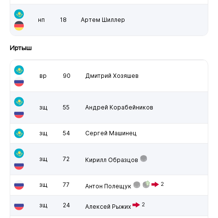
нп
18
Артем Шиллер
Иртыш
вр
90
Дмитрий Хозяшев
зщ
55
Андрей Корабейников
зщ
54
Сергей Машинец
зщ
72
Кирилл Образцов
зщ
77
2
Антон Полещук
зщ
24
2
Алексей Рыжих