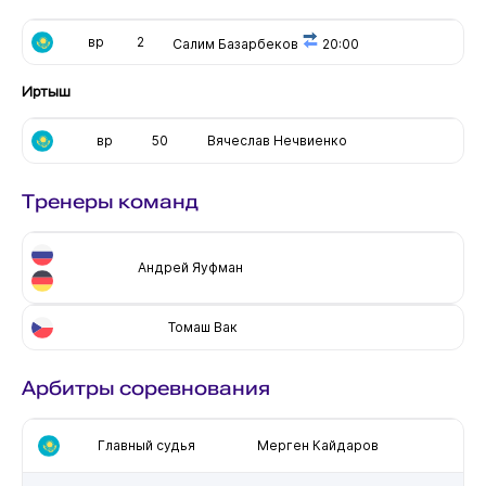
вр
2
Салим Базарбеков
20:00
Иртыш
вр
50
Вячеслав Нечвиенко
Тренеры команд
Андрей Яуфман
Томаш Вак
Арбитры соревнования
Главный судья
Мерген Кайдаров