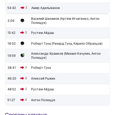
54:42
2
Амир Адильжанов
Василий Шаламов (Артём Игнатенко, Антон
3:09
Полещук)
15:42
2
Рустем Айдаш
18:02
Роберт Гуна (Рихард Гуна, Кирилл Образцов)
Александр Храмков (Михаил Качулин, Антон
19:59
Полещук)
38:41
2
Роберт Гуна
46:20
2
Алексей Рыжих
48:52
2
Рустем Айдаш
51:27
2
Антон Полещук
Составы команд