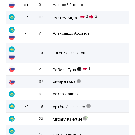
зщ
3
Алексей Яценко
нп
82
2
2
Рустем Айдаш
нп
7
Александр Архипов
нп
10
Евгений Гасников
нп
27
2
Роберт Гуна
нп
37
Рихард Гуна
нп
91
Аскар Данбай
нп
18
Артём Игнатенко
нп
23
Михаил Качулин
нп
15
Денис Клемешов