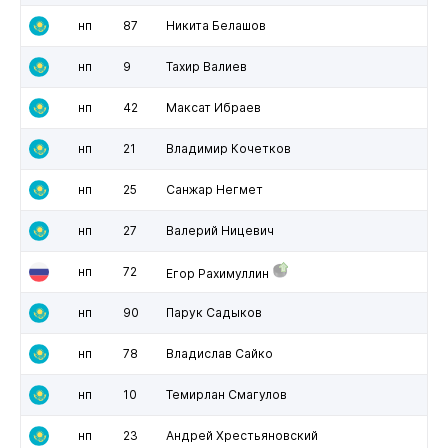
нп
87
Никита Белашов
нп
9
Тахир Валиев
нп
42
Максат Ибраев
нп
21
Владимир Кочетков
нп
25
Санжар Негмет
нп
27
Валерий Ницевич
нп
72
Егор Рахимуллин
нп
90
Парук Садыков
нп
78
Владислав Сайко
нп
10
Темирлан Смагулов
нп
23
Андрей Хрестьяновский