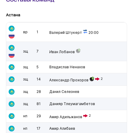
Астана
вр
1
Валерий Штукерт
20:00
зщ
7
Иван Лобанов
зщ
5
Владислав Ненахов
зщ
14
2
Александр Прохоров
зщ
28
Данил Селезнев
зщ
81
Данияр Тлеумагамбетов
нп
29
2
Амир Адильжанов
нп
17
Амир Алибаев