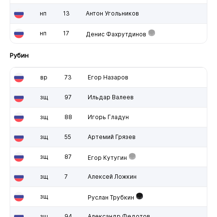
нп
13
Антон Угольников
нп
17
Денис Фахрутдинов
Рубин
вр
73
Егор Назаров
зщ
97
Ильдар Валеев
зщ
88
Игорь Гладун
зщ
55
Артемий Грязев
зщ
87
Егор Кутугин
зщ
7
Алексей Ложкин
зщ
Руслан Трубкин
зщ
94
Александр Федотов