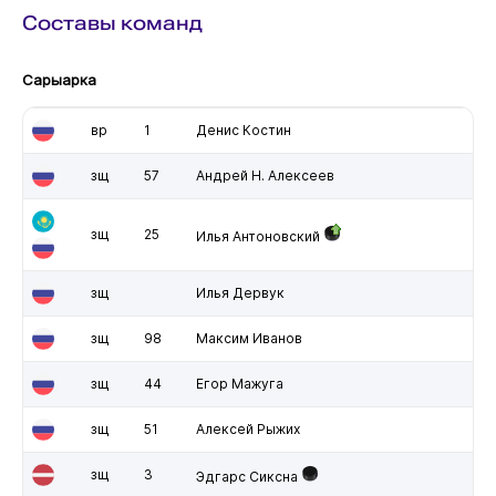
Составы команд
Сарыарка
вр
1
Денис Костин
зщ
57
Андрей Н. Алексеев
зщ
25
Илья Антоновский
зщ
Илья Дервук
зщ
98
Максим Иванов
зщ
44
Егор Мажуга
зщ
51
Алексей Рыжих
зщ
3
Эдгарс Сиксна