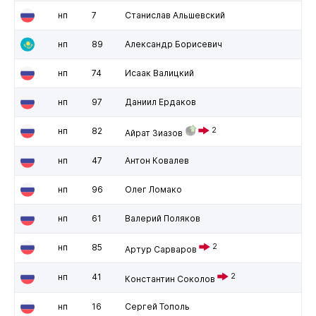
нп
7
Станислав Альшевский
нп
89
Александр Борисевич
нп
74
Исаак Валицкий
нп
97
Даниил Ердаков
нп
82
2
Айрат Зиазов
нп
47
Антон Ковалев
нп
96
Олег Ломако
нп
61
Валерий Поляков
нп
85
2
Артур Сарваров
нп
41
2
Константин Соколов
нп
16
Сергей Тополь