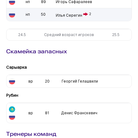
нп
89
Игорь Сафаралеев
нп
50
2
Илья Серегин
24.5
Средний возраст игроков
25.5
Скамейка запасных
Сарыарка
вр
20
Георгий Гелашвили
Рубин
вр
81
Денис Франскевич
Тренеры команд