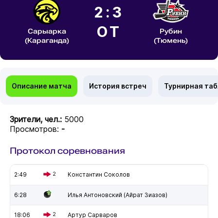
2:3
ОТ
Сарыарка
Рубин
(Караганда)
(Тюмень)
Описание матча
История встреч
Турнирная та
Зрители, чел.:
5000
Просмотров:
-
Протокол соревнования
2:49
2
Константин Соколов
6:28
Илья Антоновский (Айрат Зиазов)
18:06
2
Артур Сарваров