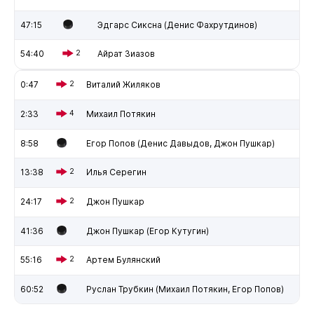
47:15
Эдгарс Сиксна (Денис Фахрутдинов)
54:40
2
Айрат Зиазов
0:47
2
Виталий Жиляков
2:33
4
Михаил Потякин
8:58
Егор Попов (Денис Давыдов, Джон Пушкар)
13:38
2
Илья Серегин
24:17
2
Джон Пушкар
41:36
Джон Пушкар (Егор Кутугин)
55:16
2
Артем Булянский
60:52
Руслан Трубкин (Михаил Потякин, Егор Попов)