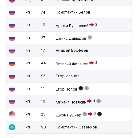
нп
74
Константин Белов
нп
19
2
Артем Булянский
нп
27
Денис Давыдов
нп
17
Андрей Ерофеев
нп
44
2
Виталий Жиляков
нп
95
Егор Иванов
нп
11
Егор Попов
нп
10
4
Михаил Потякин
нп
23
2
Джон Пушкар
нп
90
Константин Савенков