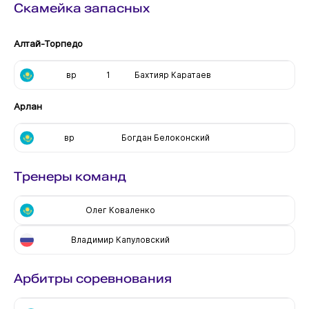
Скамейка запасных
Алтай-Торпедо
вр
1
Бахтияр Каратаев
Арлан
вр
Богдан Белоконский
Тренеры команд
Олег Коваленко
Владимир Капуловский
Арбитры соревнования