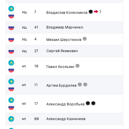
2
зщ
7
Владислав Колесников
зщ
41
Владимир Марченко
зщ
4
Михаил Шерстюков
зщ
27
Сергей Якимович
нп
18
Павел Акользин
нп
11
Артем Бурделев
нп
17
Александр Воробьев
нп
88
Александр Казначеев