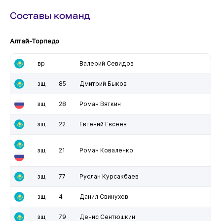
Составы команд
Алтай-Торпедо
вр
Валерий Севидов
зщ
85
Дмитрий Быков
зщ
28
Роман Вяткин
зщ
22
Евгений Евсеев
зщ
21
Роман Коваленко
зщ
77
Руслан Курсакбаев
зщ
4
Данил Свинухов
зщ
79
Денис Сентюшкин