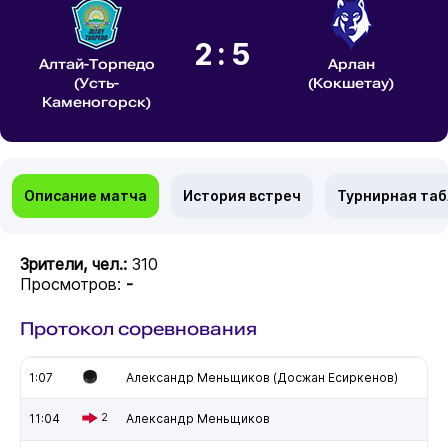
2:5
Алтай-Торпедо
Арлан
(Усть-
(Кокшетау)
Каменогорск)
Описание матча
История встреч
Турнирная та
Зрители, чел.:
310
Просмотров:
-
Протокол соревнования
1:07
Александр Меньщиков (Досжан Есиркенов)
11:04
2
Александр Меньщиков