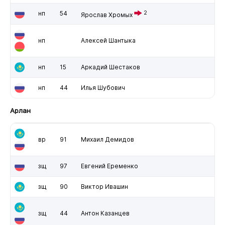
нп
54
2
Ярослав Хромых
нп
Алексей Шантыка
нп
15
Аркадий Шестаков
нп
44
Илья Шубович
Арлан
вр
91
Михаил Демидов
зщ
97
Евгений Еременко
зщ
90
Виктор Ивашин
зщ
44
Антон Казанцев