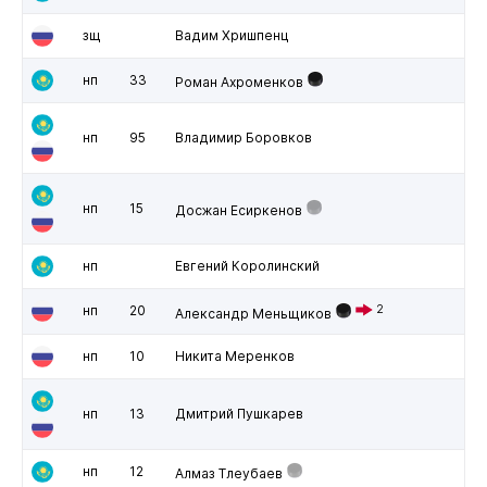
зщ
Вадим Хришпенц
нп
33
Роман Ахроменков
нп
95
Владимир Боровков
нп
15
Досжан Есиркенов
нп
Евгений Королинский
нп
20
2
Александр Меньщиков
нп
10
Никита Меренков
нп
13
Дмитрий Пушкарев
нп
12
Алмаз Тлеубаев