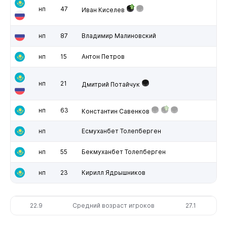
нп
47
Иван Киселев
нп
87
Владимир Малиновский
нп
15
Антон Петров
нп
21
Дмитрий Потайчук
нп
63
Константин Савенков
нп
Есмуханбет Толепберген
нп
55
Бекмуханбет Толепберген
нп
23
Кирилл Ядрышников
22.9
Средний возраст игроков
27.1