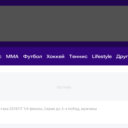
с
MMA
Футбол
Хоккей
Теннис
Lifestyle
Дру
РЕКЛАМА
тана 2016/17
1/4 финала, Серии до 3-х побед, мужчины