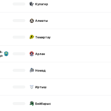
Кулагер
Алматы
Темиртау
й-
Арлан
до
Номад
Иртыш
Бейбарыс