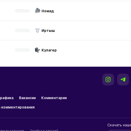
Номад
Иртыш
Кулагер
рафика
Вакансии
Комментарии
 комментирования
Скачать наш
спользования
Ошибка в тексте?