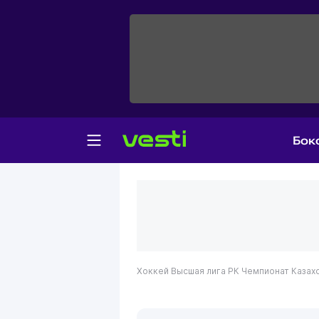
Бок
Хоккей
Высшая лига РК
Чемпионат Казахс