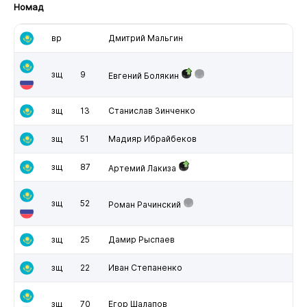
Номад
вр
Дмитрий Мальгин
зщ
9
Евгений Болякин
зщ
13
Станислав Зинченко
зщ
51
Мадияр Ибрайбеков
зщ
87
Артемий Лакиза
зщ
52
Роман Рачинский
зщ
25
Дамир Рыспаев
зщ
22
Иван Степаненко
зщ
70
Егор Шалапов