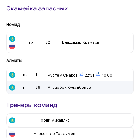
Скамейка запасных
Номад
вр
82
Владимир Крамарь
Алматы
вр
1
Рустем Смаков
22:31
40:00
нп
96
Ануарбек Кулашбеков
Тренеры команд
Юрий Михайлис
Александр Трофимов