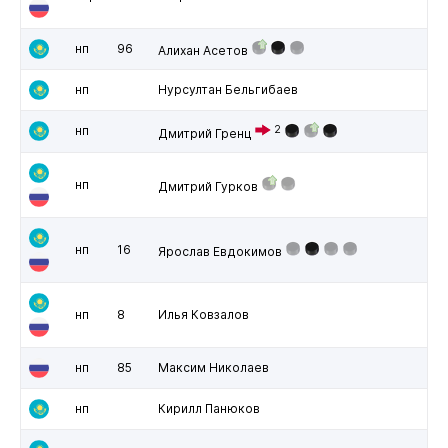
нп
96
Алихан Асетов
нп
Нурсултан Бельгибаев
нп
2
Дмитрий Гренц
нп
Дмитрий Гурков
нп
16
Ярослав Евдокимов
нп
8
Илья Ковзалов
нп
85
Максим Николаев
нп
Кирилл Панюков