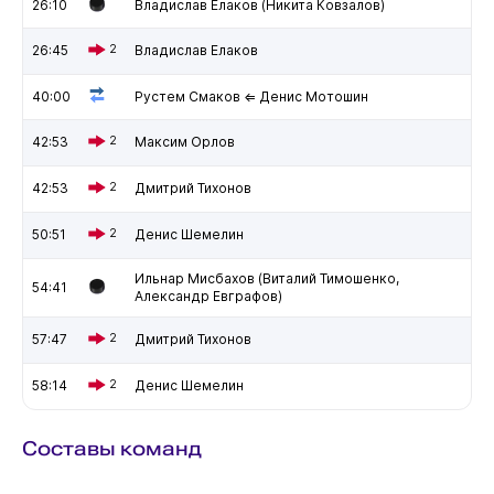
26:10
Владислав Елаков (Никита Ковзалов)
26:45
2
Владислав Елаков
40:00
Рустем Смаков ⇐ Денис Мотошин
42:53
2
Максим Орлов
42:53
2
Дмитрий Тихонов
50:51
2
Денис Шемелин
Ильнар Мисбахов (Виталий Тимошенко,
54:41
Александр Евграфов)
57:47
2
Дмитрий Тихонов
58:14
2
Денис Шемелин
Составы команд