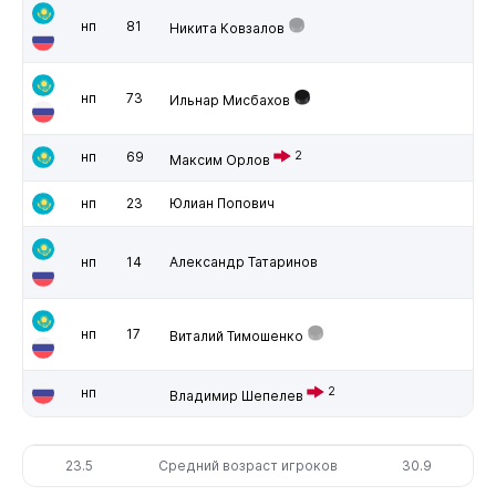
нп
81
Никита Ковзалов
нп
73
Ильнар Мисбахов
нп
69
2
Максим Орлов
нп
23
Юлиан Попович
нп
14
Александр Татаринов
нп
17
Виталий Тимошенко
нп
2
Владимир Шепелев
23.5
Средний возраст игроков
30.9