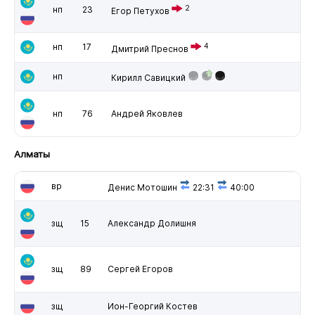
2
нп
23
Егор Петухов
нп
17
4
Дмитрий Преснов
нп
Кирилл Савицкий
нп
76
Андрей Яковлев
Алматы
вр
Денис Мотошин
22:31
40:00
зщ
15
Александр Долишня
зщ
89
Сергей Егоров
зщ
Ион-Георгий Костев