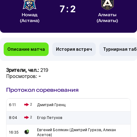
7:2
Номад
Алматы
(Астана)
(Алматы)
Описание матча
История встреч
Турнирная та
Зрители, чел.:
219
Просмотров:
-
Протокол соревнования
6:11
2
Дмитрий Гренц
8:04
2
Егор Петухов
Евгений Болякин (Дмитрий Гурков, Алихан
16:35
Асетов)