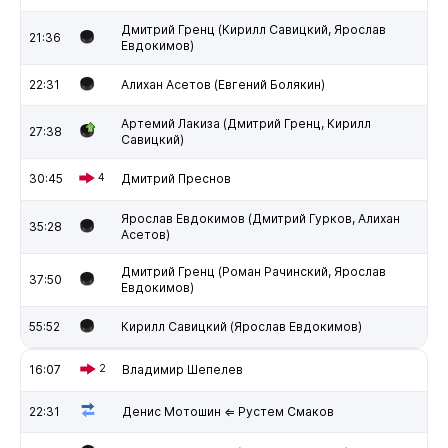
Дмитрий Гренц (Кирилл Савицкий, Ярослав
21:36
Евдокимов)
22:31
Алихан Асетов (Евгений Болякин)
Артемий Лакиза (Дмитрий Гренц, Кирилл
27:38
Савицкий)
30:45
4
Дмитрий Преснов
Ярослав Евдокимов (Дмитрий Гурков, Алихан
35:28
Асетов)
Дмитрий Гренц (Роман Рачинский, Ярослав
37:50
Евдокимов)
55:52
Кирилл Савицкий (Ярослав Евдокимов)
16:07
2
Владимир Шепелев
22:31
Денис Мотошин ⇐ Рустем Смаков