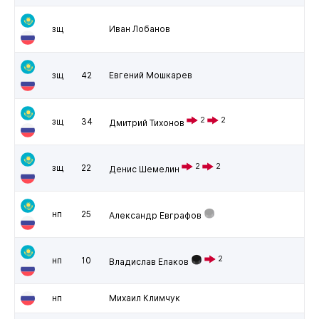
зщ
Иван Лобанов
зщ
42
Евгений Мошкарев
2
2
зщ
34
Дмитрий Тихонов
2
2
зщ
22
Денис Шемелин
нп
25
Александр Евграфов
2
нп
10
Владислав Елаков
нп
Михаил Климчук