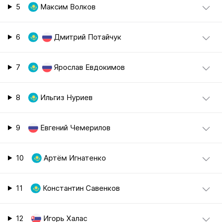
5
Максим Волков
6
Дмитрий Потайчук
7
Ярослав Евдокимов
8
Ильгиз Нуриев
9
Евгений Чемерилов
10
Артём Игнатенко
11
Константин Савенков
12
Игорь Халас