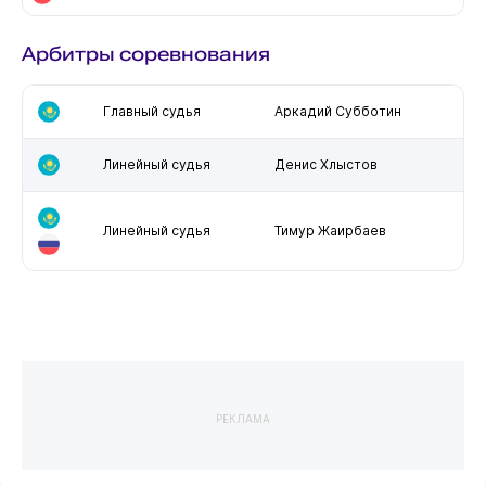
Арбитры соревнования
Главный судья
Аркадий Субботин
Линейный судья
Денис Хлыстов
Линейный судья
Тимур Жаирбаев
РЕКЛАМА