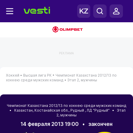
РЕКЛАМА
Хоккей •
Высшая лига РК •
Чемпионат Казахстана 2012/13 по
хоккею среди мужских команд •
Этап 2, мужчины
Чемпионат Казахстана 2012/13 по хоккею среди мужских команд
•
Казахстан
,
Костанайская обл.
,
Рудный
, ЛД "Рудный" • Этап
2, мужчины
14 февраля 2013 19:00
•
закончен