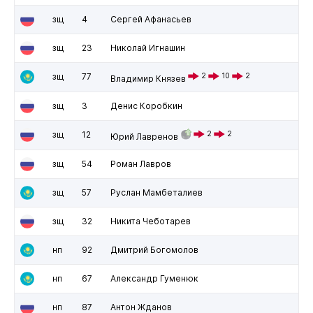
зщ
4
Сергей Афанасьев
зщ
23
Николай Игнашин
зщ
77
2
10
2
Владимир Князев
зщ
3
Денис Коробкин
зщ
12
2
2
Юрий Лавренов
зщ
54
Роман Лавров
зщ
57
Руслан Мамбеталиев
зщ
32
Никита Чеботарев
нп
92
Дмитрий Богомолов
нп
67
Александр Гуменюк
нп
87
Антон Жданов