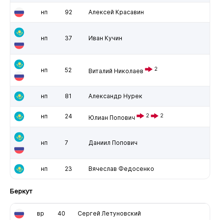
нп
92
Алексей Красавин
нп
37
Иван Кучин
2
нп
52
Виталий Николаев
нп
81
Александр Нурек
нп
24
2
2
Юлиан Попович
нп
7
Даниил Попович
нп
23
Вячеслав Федосенко
Беркут
вр
40
Сергей Летуновский