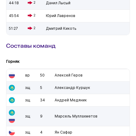
44:18
2
Данил Лысый
45:54
2
Юрий Лавренов
51:27
2
Дмитрий Кикоть
Составы команд
Горняк
вр
50
Алексей Геров
зщ
5
Александр Куршук
зщ
34
Андрей Медяник
зщ
9
Марсель Муллахметов
зщ
4
Ян Сафар