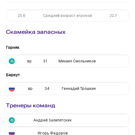
25.6
Средний возраст игроков
22.7
Скамейка запасных
Горняк
вр
31
Михаил Смольников
Беркут
вр
34
Геннадий Трошкин
Тренеры команд
Андрей Залипятских
Игорь Федоров