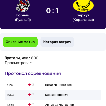
0:1
Горняк
Беркут
(Рудный)
(Караганда)
Описание матча
История встреч
Зрители, чел.:
800
Просмотров:
-
Протокол соревнования
5:26
2
Виталий Николаев
10:37
2
Юлиан Попович
12:58
2
Артур Зайнутдинов