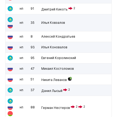
нп
91
2
Дмитрий Кикоть
нп
35
Илья Ковзалов
нп
8
Алексей Кондратьев
нп
93
Илья Коновалов
нп
95
Евгений Королинский
нп
47
Михаил Костоломов
нп
51
Никита Леванов
нп
37
2
Данил Лысый
2
2
нп
88
Герман Нестеров