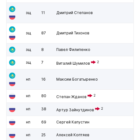
зщ
11
Дмитрий Степанов
зщ
87
Дмитрий Тихонов
зщ
8
Павел Филипенко
зщ
7
2
Виталий Шумилов
нп
16
Максим Богатыренко
нп
80
2
Степан Жданов
нп
38
2
Артур Зайнутдинов
нп
69
Сергей Капустин
нп
25
Алексей Коптяев