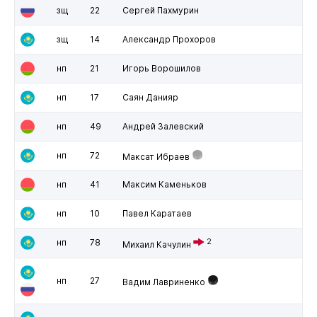
зщ
22
Сергей Пахмурин
зщ
14
Александр Прохоров
нп
21
Игорь Ворошилов
нп
17
Саян Данияр
нп
49
Андрей Залевский
нп
72
Максат Ибраев
нп
41
Максим Каменьков
нп
10
Павел Каратаев
нп
78
2
Михаил Качулин
нп
27
Вадим Лавриненко