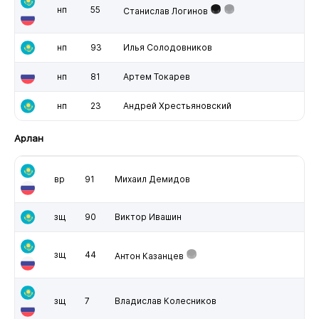
нп
55
Станислав Логинов
нп
93
Илья Солодовников
нп
81
Артем Токарев
нп
23
Андрей Хрестьяновский
Арлан
вр
91
Михаил Демидов
зщ
90
Виктор Ивашин
зщ
44
Антон Казанцев
зщ
7
Владислав Колесников