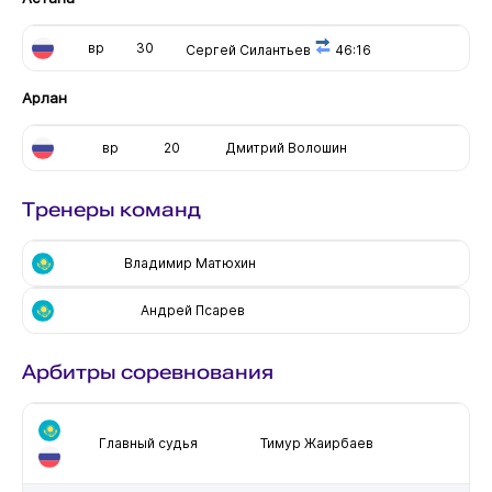
вр
30
Сергей Силантьев
46:16
Арлан
вр
20
Дмитрий Волошин
Тренеры команд
Владимир Матюхин
Андрей Псарев
Арбитры соревнования
Главный судья
Тимур Жаирбаев