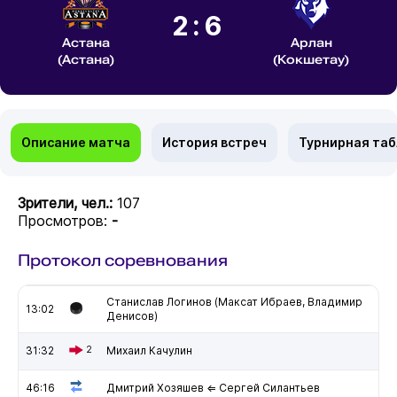
2:6
Астана
Арлан
(Астана)
(Кокшетау)
Описание матча
История встреч
Турнирная та
Зрители, чел.:
107
Просмотров:
-
Протокол соревнования
Станислав Логинов (Максат Ибраев, Владимир
13:02
Денисов)
31:32
2
Михаил Качулин
46:16
Дмитрий Хозяшев ⇐ Сергей Силантьев