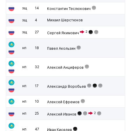
зщ
14
Константин Теслюкович
зщ
4
Михаил Шерстюков
зщ
27
2
Сергей Якимович
нп
18
Павел Акользин
нп
32
Алексей Анциферов
нп
17
Александр Воробьев
нп
10
Алексей Ефремов
нп
25
2
Алексей Иванов
нп
47
Иван Киселев