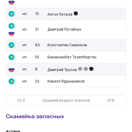
нп
15
Антон Петров
нп
21
Дмитрий Потайчук
нп
63
Константин Савенков
нп
55
Бекмуханбет Толепберген
нп
8
Дмитрий Трусов
нп
23
Кирилл Ядрышников
23.9
Средний возраст игроков
27.6
Скамейка запасных
Астана