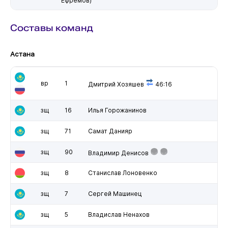
Ефремов)
Составы команд
Астана
вр
1
Дмитрий Хозяшев
46:16
зщ
16
Илья Горожанинов
зщ
71
Самат Данияр
зщ
90
Владимир Денисов
зщ
8
Станислав Лоновенко
зщ
7
Сергей Машинец
зщ
5
Владислав Ненахов