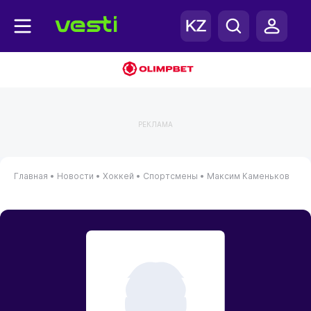
РЕКЛАМА
Главная
•
Новости
•
Хоккей
•
Спортсмены
•
Максим Каменьков