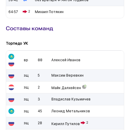
64:57
2
Михаил Потякин
Составы команд
Торпедо УК
вр
88
Алексей Иванов
зщ
5
Максим Веревкин
зщ
2
Майк Далхейсен
зщ
3
Владислав Кузьмичев
зщ
45
Леонид Метальников
зщ
28
2
Кирилл Путилов