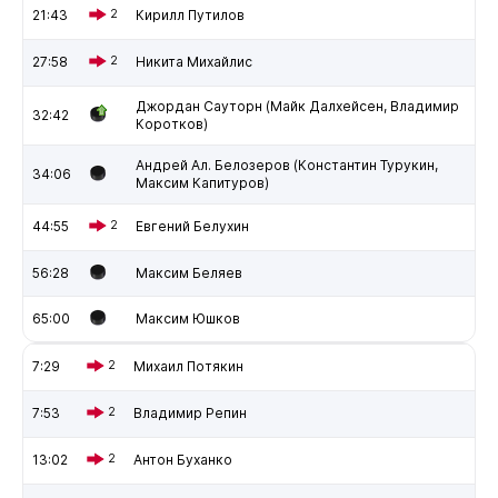
21:43
2
Кирилл Путилов
27:58
2
Никита Михайлис
Джордан Сауторн (Майк Далхейсен, Владимир
32:42
Коротков)
Андрей Ал. Белозеров (Константин Турукин,
34:06
Максим Капитуров)
44:55
2
Евгений Белухин
56:28
Максим Беляев
65:00
Максим Юшков
7:29
2
Михаил Потякин
7:53
2
Владимир Репин
13:02
2
Антон Буханко