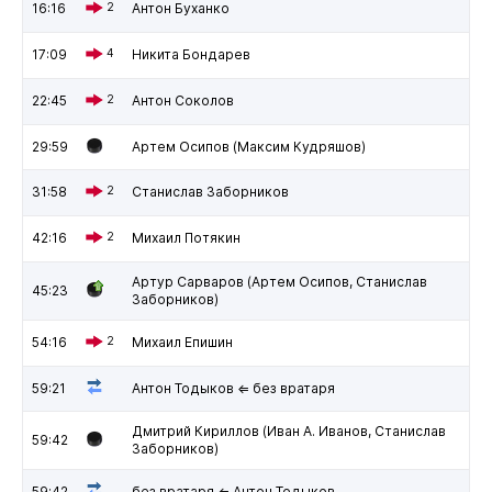
16:16
2
Антон Буханко
17:09
4
Никита Бондарев
22:45
2
Антон Соколов
29:59
Артем Осипов (Максим Кудряшов)
31:58
2
Станислав Заборников
42:16
2
Михаил Потякин
Артур Сарваров (Артем Осипов, Станислав
45:23
Заборников)
54:16
2
Михаил Епишин
59:21
Антон Тодыков ⇐ без вратаря
Дмитрий Кириллов (Иван А. Иванов, Станислав
59:42
Заборников)
59:42
без вратаря ⇐ Антон Тодыков