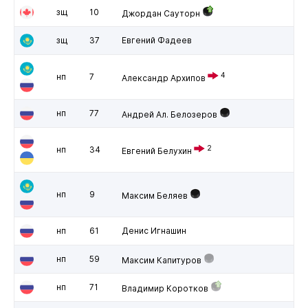
зщ
10
Джордан Сауторн
зщ
37
Евгений Фадеев
4
нп
7
Александр Архипов
нп
77
Андрей Ал. Белозеров
2
нп
34
Евгений Белухин
нп
9
Максим Беляев
нп
61
Денис Игнашин
нп
59
Максим Капитуров
нп
71
Владимир Коротков