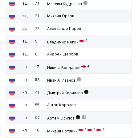
зщ
71
Максим Кудряшов
зщ
21
Михаил Орлов
зщ
77
Александр Перов
зщ
5
2
Владимир Репин
зщ
8
Андрей Щербов
нп
17
4
Никита Бондарев
нп
53
Иван А. Иванов
нп
41
Дмитрий Кириллов
нп
55
Антон Королев
нп
92
Артем Осипов
нп
10
2
2
2
Михаил Потякин