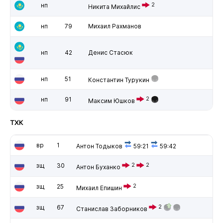
нп
2
Никита Михайлис
нп
79
Михаил Рахманов
нп
42
Денис Стасюк
нп
51
Константин Турукин
нп
91
2
Максим Юшков
ТХК
вр
1
Антон Тодыков
59:21
59:42
зщ
30
2
2
Антон Буханко
зщ
25
2
Михаил Епишин
зщ
67
2
Станислав Заборников