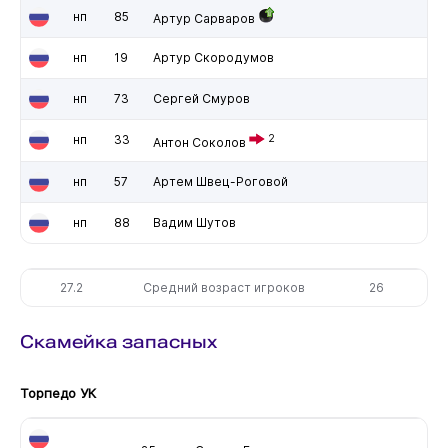
нп
85
Артур Сарваров
нп
19
Артур Скородумов
нп
73
Сергей Смуров
нп
33
2
Антон Соколов
нп
57
Артем Швец-Роговой
нп
88
Вадим Шутов
27.2
Средний возраст игроков
26
Скамейка запасных
Торпедо УК