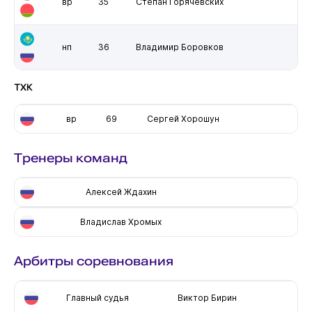
вр
35
Степан Горячевских
нп
36
Владимир Боровков
ТХК
вр
69
Сергей Хорошун
Тренеры команд
Алексей Ждахин
Владислав Хромых
Арбитры соревнования
Главный судья
Виктор Бирин