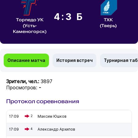
4:3 Б
Торпедо УК
ТХК
(Усть-
(Тверь)
Каменогорск)
Описание матча
История встреч
Турнирная та
Зрители, чел.:
3897
Просмотров:
-
Протокол соревнования
17:09
2
Максим Юшков
17:09
4
Александр Архипов