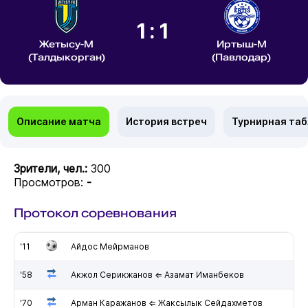
1:1
Жетысу-М
Иртыш-М
(Талдыкорган)
(Павлодар)
Описание матча
История встреч
Турнирная та
Зрители, чел.:
300
Просмотров:
-
Протокол соревнования
'11
Айдос Мейрманов
'58
Акжол Серикжанов ⇐ Азамат Иманбеков
'70
Арман Каражанов ⇐ Жаксылык Сейдахметов