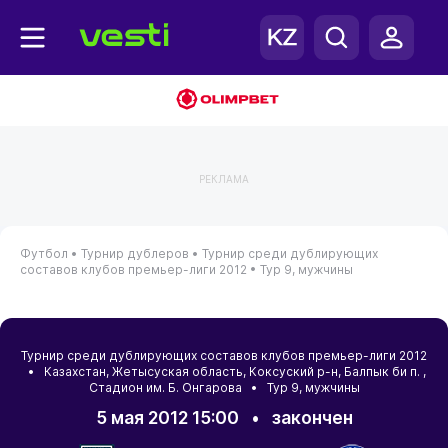
РЕКЛАМА
Футбол •
Турнир дублеров •
Турнир среди дублирующих
составов клубов премьер-лиги 2012 •
Тур 9, мужчины
Турнир среди дублирующих составов клубов премьер-лиги 2012
•
Казахстан
,
Жетысуская область
,
Коксуский р-н
,
Балпык би п.
,
Cтадион им. Б. Онгарова • Тур 9, мужчины
5 мая 2012 15:00
•
закончен