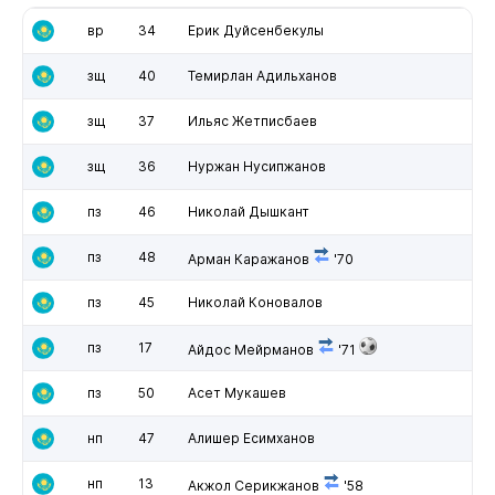
вр
34
Ерик Дуйсенбекулы
зщ
40
Темирлан Адильханов
зщ
37
Ильяс Жетписбаев
зщ
36
Нуржан Нусипжанов
пз
46
Николай Дышкант
пз
48
Арман Каражанов
'70
пз
45
Николай Коновалов
пз
17
Айдос Мейрманов
'71
пз
50
Асет Мукашев
нп
47
Алишер Есимханов
нп
13
Акжол Серикжанов
'58