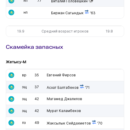
нп
77
Виталий Головешкин
нп
Биржан Сагындык
'63
19.9
Средний возраст игроков
19.8
Скамейка запасных
Жетысу-М
вр
35
Евгений Фирсов
зщ
37
Асхат Балтабеков
'71
зщ
42
Магамед Джалилов
зщ
42
Мурат Каламбеков
пз
49
Жаксылык Сейдахметов
'70