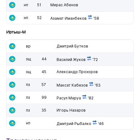
нп
51
Мирас Абенов
нп
52
Азамат Иманбеков
'58
Иртыш-М
вр
Дмитрий Бутков
зщ
44
Василий Жуков
'72
зщ
45
Александр Прохоров
пз
57
Максат Кабезов
'63
пз
99
Расул Маруа
'82
пз
35
Игорь Назаров
нп
Дмитрий Рыбалко
'46