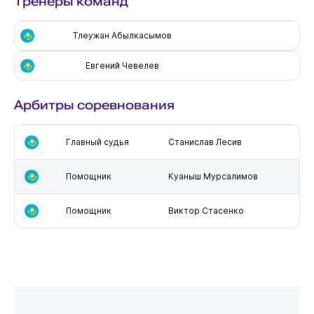
Тренеры команд
Тлеужан Абылкасымов
Евгений Чевелев
Арбитры соревнования
Главный судья
Станислав Лесив
Помощник
Куаныш Мурсалимов
Помощник
Виктор Стасенко