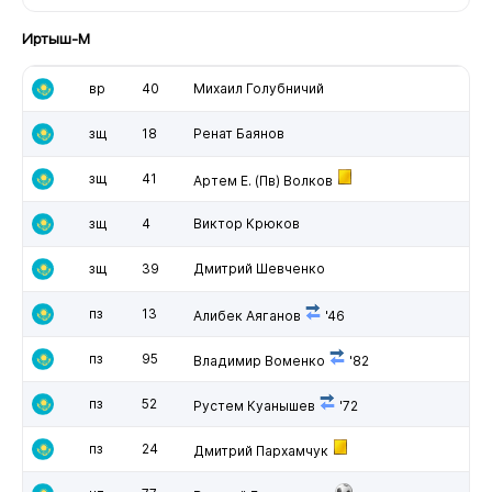
Иртыш-М
вр
40
Михаил Голубничий
зщ
18
Ренат Баянов
зщ
41
Артем Е. (Пв) Волков
зщ
4
Виктор Крюков
зщ
39
Дмитрий Шевченко
пз
13
Алибек Аяганов
'46
пз
95
Владимир Воменко
'82
пз
52
Рустем Куанышев
'72
пз
24
Дмитрий Пархамчук