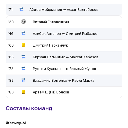
'71
Айдос Мейрманов ⇐ Асхат Балтабеков
'38
Виталий Головешкин
'46
Алибек Аяганов ⇐ Дмитрий Рыбалко
'60
Дмитрий Пархамчук
'63
Биржан Сагындык ⇐ Максат Кабезов
'72
Рустем Куанышев ⇐ Василий Жуков
'82
Владимир Воменко ⇐ Расул Маруа
'86
Артем Е. (Пв) Волков
Составы команд
Жетысу-М