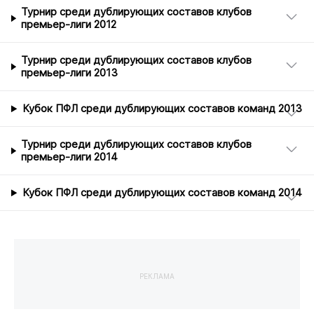
Турнир среди дублирующих составов клубов
премьер-лиги 2012
Турнир среди дублирующих составов клубов
премьер-лиги 2013
Кубок ПФЛ среди дублирующих составов команд 2013
Турнир среди дублирующих составов клубов
премьер-лиги 2014
Кубок ПФЛ среди дублирующих составов команд 2014
РЕКЛАМА