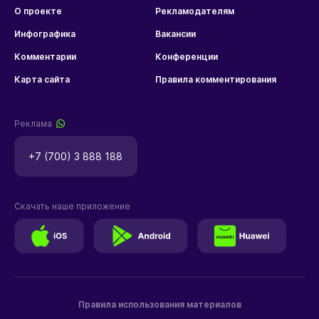
О проекте
Рекламодателям
Инфографика
Вакансии
Комментарии
Конференции
Карта сайта
Правила комментирования
Реклама
+7 (700) 3 888 188
Скачать наше приложение
Правила использования материалов