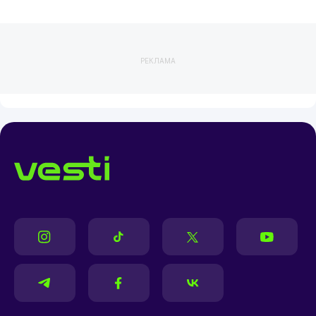
РЕКЛАМА