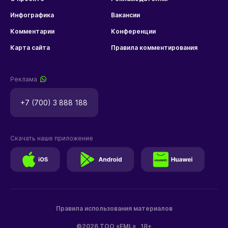
Инфографика
Вакансии
Комментарии
Конференции
Карта сайта
Правила комментирования
Реклама
+7 (700) 3 888 188
Скачать наше приложение
Правила использования материалов
©2026 ТОО «EML»
18+