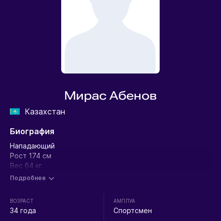
Мирас Абенов
Казахстан
Биография
Нападающий
Рост 174 см
Вес 64 кг
Подробнее
ВОЗРАСТ
АМПЛУА
34 года
Спортсмен