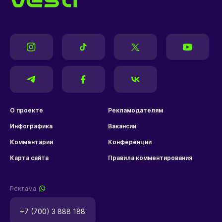
О проекте
Рекламодателям
Инфографика
Вакансии
Комментарии
Конференции
Карта сайта
Правила комментирования
Реклама
+7 (700) 3 888 188