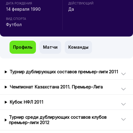
Чемпионат Казахстана:
ДАТА РОЖДЕНИЯ
ДЕЙСТВУЮЩИЙ
2010 Сункар (Каскелен) 1 лига 3(18) 14 1
14 февраля 1990
Да
2011 Жетысу (Талдыкорган) Премьер-Лига 2(12) 1
ВИД СПОРТА
Футбол
Кубок Казахстана:
2010 Сункар (Каскелен) 1/16 0
Другие турниры:
Профиль
Матчи
Команды
2008 Жетысу-д (Талдыкорган) Турнир дублеров 14(16) ?
3
2009 Жетысу-д (Талдыкорган) Турнир дублеров 7(14) 25
3ж
Турнир дублирующих составов премьер-лиги 2011
2011 Жетысу-д (Талдыкорган) Турнир дублеров 7(12) 11
2 2ж
Жетысу-д (Талдыкорган) Кубок НФЛ, группа 6(6) 9 1
Чемпионат Казахстана 2011. Премьер-Лига
Сборные команды:
Кубок НФЛ 2011
2010 Казахстан (U-21) Сбор
Достижения:
Турнир среди дублирующих составов клубов
Командные:
премьер-лиги 2012
2010 - Бронзовый призер 1 лиги Казахстана