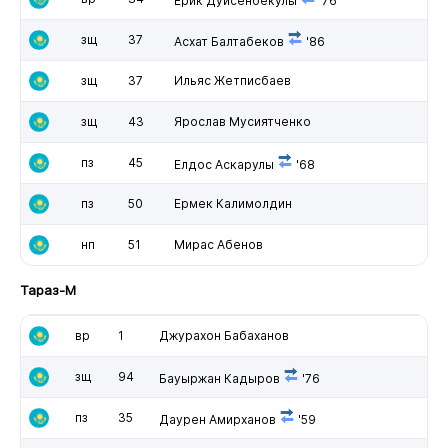
Ерик Дуйсенбекулы
'76
зщ
37
Асхат Балтабеков
'86
зщ
37
Ильяс Жетписбаев
зщ
43
Ярослав Мусиятченко
пз
45
Елдос Аскарулы
'68
пз
50
Ермек Калимолдин
нп
51
Мирас Абенов
Тараз-М
вр
1
Джурахон Бабаханов
зщ
94
Бауыржан Кадыров
'76
пз
35
Даурен Амирханов
'59