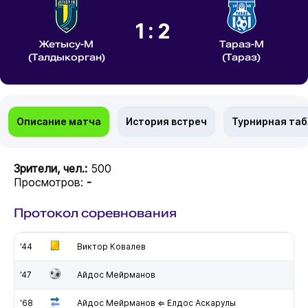
1:2
Жетысу-М
Тараз-М
(Талдыкорган)
(Тараз)
Описание матча
История встреч
Турнирная та
Зрители, чел.:
500
Просмотров:
-
Протокол соревнования
'44
Виктор Ковалев
'47
Айдос Мейрманов
'68
Айдос Мейрманов ⇐ Елдос Аскарулы