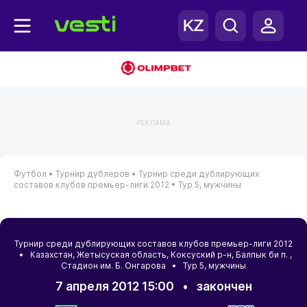
РЕКЛАМА
Футбол •
Турнир дублеров •
Турнир среди дублирующих
составов клубов премьер-лиги 2012 •
Тур 5, мужчины
Турнир среди дублирующих составов клубов премьер-лиги 2012
•
Казахстан
,
Жетысуская область
,
Коксуский р-н
,
Балпык би п.
,
Cтадион им. Б. Онгарова • Тур 5, мужчины
7 апреля 2012 15:00
•
закончен