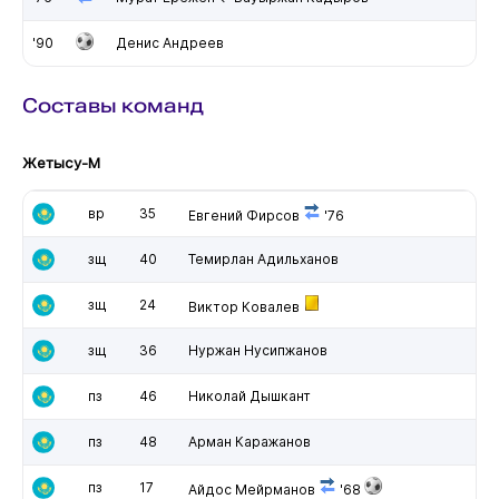
'90
Денис Андреев
Составы команд
Жетысу-М
вр
35
Евгений Фирсов
'76
зщ
40
Темирлан Адильханов
зщ
24
Виктор Ковалев
зщ
36
Нуржан Нусипжанов
пз
46
Николай Дышкант
пз
48
Арман Каражанов
пз
17
Айдос Мейрманов
'68