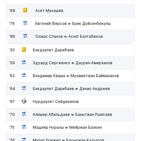
'69
Асет Мукашев
'76
Евгений Фирсов ⇐ Ерик Дуйсенбекулы
'86
Олжас Спанов ⇐ Асхат Балтабеков
'20
Бакдаулет Дарибаев
'59
Эдуард Сергиенко ⇐ Даурен Амирханов
'62
Владимир Кваша ⇐ Мухаметжан Баймаханов
'64
Бакдаулет Дарибаев ⇐ Денис Андреев
'67
Нурдаулет Сейдиханов
'70
Алишер Абильдаев ⇐ Бахытжан Рымтаев
'75
Мадияр Нуралы ⇐ Мейржан Балкен
'76
Мурат Ережеп ⇐ Бауыржан Кадыров