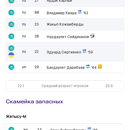
пз
21
Ардак Карпык
пз
88
Владимир Кваша
'62
пз
23
Жакып Кожамберды
пз
28
Нурдаулет Сейдиханов
пз
22
Эдуард Сергиенко
'59
нп
29
Бакдаулет Дарибаев
'64
22.1
Средний возраст игроков
20.6
Скамейка запасных
Жетысу-М
вр
34