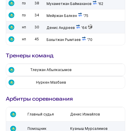
пз
38
Мухаметжан Баймаханов
'62
пз
34
Мейржан Балкен
'75
нп
30
Денис Андреев
'64
нп
45
Бахытжан Рымтаев
'70
Тренеры команд
Тлеужан Абылкасымов
Нуркен Мазбаев
Арбитры соревнования
Главный судья
Денис Измайлов
Помощник
Куаныш Мурсалимов