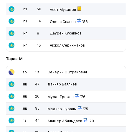
пз
50
Асет Мукашев
пз
14
Олжас Спанов
'86
нп
8
Даурен Кусаинов
нп
13
Акжол Серикжанов
Тараз-М
вр
13
Сенедин Оштракович
зщ
47
Данияр Баялиев
зщ
26
Мурат Ережеп
'76
зщ
95
Мадияр Нуралы
'75
пз
44
Алишер Абильдаев
'70